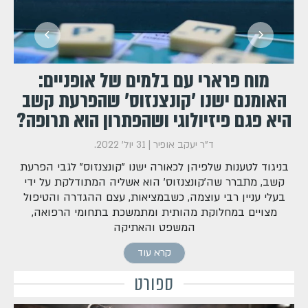
מוח פרארי עם בלמים של אופניים:
האומנם ישנו 'קונצנזוס' שהפרעת קשב
היא פגם פיזיולוגי ושהפתרון הוא תרופה?
ד"ר יעקב אופיר |
31 יול' 2022
.
ש
בניגוד לטענות שלפיהן לכאורה ישנו "קונצנזוס" לגבי הפרעת
קשב, מתברר שה'קונצנזוס' הוא אשליה המתודלקת על ידי
בעלי עניין רבי עוצמה, כשבמציאות, עצם ההגדרה והטיפול
מצויים במחלוקת מהותית ומתמשכת בתחומי הרפואה,
המשפט והאתיקה
קרא עוד
ספורט