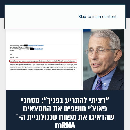
Skip to main content
"רציתי להתריע בפניך": מסמכי
פאוצ'י חושפים את הממצאים
שהדאיגו את מפתח טכנולוגיית ה-־
mRNA