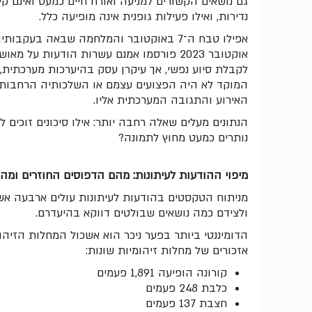
גם נושאים הקשורים למניעה ואורח חיים כמעט ואינם קי
נדירות, ואילו פעילות גופנית אינה מופיעה כלל.
אפילו טבח ה־7 באוקטובר והמלחמה שבאה בע
אוקטובר 2023 פורסמו אמנם עשרות הודעות על
לקבלת סיוע נפשי, אך עיקרן עסק בהיערכות מערכתית, ב
המוקד לא היה הפצועים עצמם או השלכותיה הרחבות ש
האירוע והתגובה המערכתית אליו.
הנתונים מעלים שאלה רחבה יותר: אילו סיכונים זוכים 
נותרים כמעט מחוץ לתמונה?
מיפוי ההודעות לעיתונות: מהם הדפוסים החוזרים ומה
מניתוח הטקסטים בהודעות לעיתונות עולים ארבעה אשכ
ולצידם כמה נושאים שבולטים דווקא בהיעדרם.
אזכורים של מחלות זיהומיות שונות:
קורונה הופיעה 1,891 פעמים
כלבת 248 פעמים
חצבת 137 פעמים