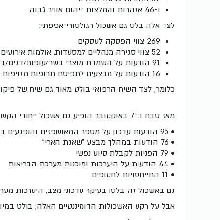
ו-46 אזהרות והמלצות זיהום אוויר גבוה
לצד אלה בלט גם אשכול רגולטורי־אכיפתי:
269 צווי הפסקה לעסקים
52 צווי סגירה מנהליים למסעדות, אולמות אירועים, מרפאות ועסקים נוספים
91 הודעות על השמדת מוצרי בשר/עופות/דגים/ביצים
16 הודעות על מבצעים לתפיסת תרופות מזויפות
כלומר, לצד השיח הרפואי בולט מאוד גם שיח של פיקוח
מאז טבח ה־7 באוקטובר הופיע גם אשכול ייחודי הקשור למלחמה ולהיערכות מערכת הבריאות:
• 95 הודעות עדכון על מספר המאושפזים והנפגעים בהקשר המלחמה
• 76 הודעות במהלך מבצע "שאגת הארי"
• 79 הפניות לקבלת סיוע נפשי
• 44 הודעות על היערכות ומוכנות מערכת הבריאות
• 11 התייחסויות לחטופים
גם באשכול זה בלטו בעיקר עדכוני מצב, היערכות מערכת
אבל על רקע האשכולות הדומיננטיים האלה, בולט במיו