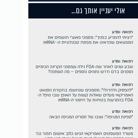
אולי יעניין אותך גם...
רפואה ומדע
"רציתי להתריע בפניך": מסמכי פאוצ'י חושפים את
הממצאים שהדאיגו את מפתח טכנולוגיית ה-־mRNA
רפואה ומדע
שבע שנים לאחר שה-FDA גילה שמסנני הקרינה הכימיים
נספגים בדם ודרש נתונים נוספים – מה השתנה?
רפואה ומדע
"להפסיק ולחדול!": מסמכים שנחשפו בחקירת הסנאט
האמריקאי מעלים שאלות קשות על האופן שבו טיפל ה-
FDA בהתרעות בטיחות על חיסוני ה-mRNA
רפואה ומדע
"ספינת המגיפה": שובו של תסריט המגיפה הבאה
רפואה ומדע
משרד המשפטים האמריקאי הגיש כתב אישום חמור נגד