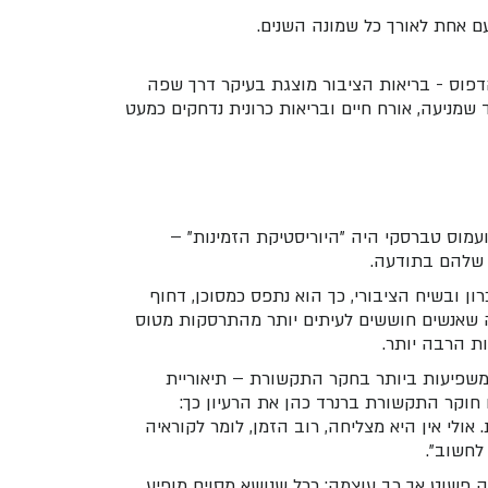
עם אחת לאורך כל שמונה השנים.
פוס - בריאות הציבור מוצגת בעיקר דרך שפה
ד שמניעה, אורח חיים ובריאות כרונית נדחקים כמעט
עמוס טברסקי היה "היוריסטיקת הזמינות" –
ת שלהם בתודעה.
ון ובשיח הציבורי, כך הוא נתפס כמסוכן, דחוף
בה שאנשים חוששים לעיתים יותר מהתרסקות מטוס
ות הרבה יותר.
משפיעות ביותר בחקר התקשורת – תיאוריית
אולי אין היא מצליחה, רוב הזמן, לומר לקוראיה
לחשוב".
 פשוט אך רב עוצמה: ככל שנושא מסוים מופיע