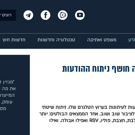
רוצים ל
דע
משפט ואתיקה
טכנולוגיה וחדשנות
חדשות חוץ
 חושף ניתוח ההודעות
"מגזין 
את מה ש
המייצרת
עומק, 
נה שנים פרסם משרד הבריאות 12,540 הודעות לעיתונות בערוץ הטלגרם שלו. ניתוח שיטתי
מסח
ציבור שוב ושוב. אחד הממצאים הבולטים: יותר
מ־2,300 התייחסויות למחלות זיהומיות, בהן קורונה, כלבת, חצבת, פוליו, RSV ואפילו אבולה. ואילו