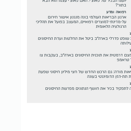
יועצו הבכיר של פאוצ'י: האם פאוצ'י עצמו הוא הבא
בתור?
רפואה ומדע
ארגון הבריאות העולמי בונה מנגנון אישור חירום
על-מדינתי למוצרים רפואיים, המעצב בפועל את תהליכי
הרגולציה הלאומית
 שופט פדרלי בארה"ב ביטל את החלטות ועדת החיסונים
ילותה
C מצמצם דרמטית את תוכנית החיסונים בארה"ב, בעקבות צו
 טראמפ
ות מודה: גם הרכש החדש של חצי מיליון חיסוני שפעת
ת תת-הזן הדומיננטי בעונה
C מינה לתפקיד בכיר את חושף הנתונים מפרשת החיסונים