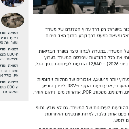
בור בישראל רק דרך ערוץ הטלגרם של משרד
רפואה ומדע
ראל נמצאת כמעט דרך קבע בתוך מצב חירום
בצעד חריג:
ועצר את פע
רפואה ומדע
של המשרד. במטרה לבחון כיצד משרד הבריאות
ה-DC
ניתחתי את כלל ההודעות שפרסם המשרד בערוץ
נשיאותי של
הטלגרם שלו מאז הקמתו בפברואר 2018 ועד היום (9 ביוני 2026) - 12,540 הודעות לעיתונות בסך הכל,
רפואה ומדע
משרד הבריא
אינו כולל א
הדפוס שעולה מהניתוח עקבי וחד. מאז 2018 הופיעו בערוץ יותר מ־2,300 אזכורים של מחלות זיהומיות
רפואה ומדע
שונות, בהן קורונה, כלבת, חצבת, פוליו, קדחת הנילוס המערבי, אבעבועות הקוף ו-RSV. לצידן הופיע
ה-DC
עולם מושגים שלם הקשור להדבקה, סיכון וחירום: נגיפים, חיסונים, מסכות, PCR, אזהרות מים, זיהום אוויר,
והאוטיזם
הודעות לעיתונות של המשרד. גם לא שבץ. נתוני
אופיואידים פעם אחת בלבד, למרות שבשנים האחרונות
ם לנפש.