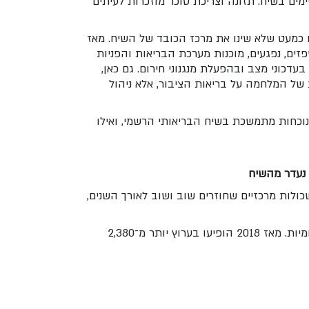
ימים בשיח. תזונה וצריכת סוכר מוזכרות לעיתים
קבותיו כמעט שלא שינו את מרכז הכובד של השיח. מאז
 מאושפזים, נפגעים, מוכנות מערכת הבריאות והפניות
עדכוני מצב ובהפעלת מנגנוני חירום. גם כאן,
ל המלחמה על בריאות הציבור, אלא ניהול
לנוכחות מתמשכת בשיח הבריאותי הרשמי, ואילו
 נעדר מהשיח
ולות מרכזיים שחוזרים שוב ושוב לאורך השנים,
הדומיננטי ביותר בפער ניכר הוא אשכול המחלות הזיהומיות. מאז 2018 הופיעו בערוץ יותר מ־2,380