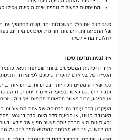
התייחסות להנקה מופיעה פעם אחת
והתייחסות לפעילות גופנית אינה מופיעה אפילו פ
כשבוחנים את כלל האשכולות יחד, קשה להחמיץ את הד
של התפרצויות, התרעות, חריגות וסיכונים מיידיים, בעו
לחלוטין מחוץ לשיח.
איך נבנית תודעת סיכון
אחד הרעיונות המשפיעים ביותר שפיתחו דניאל כהנמן ו
הנטייה של בני אדם להעריך סיכונים לפי מידת הזמינו
ככל שאירוע מסוים נוכח יותר בכותרות, בהתראות, בזיכר
וסביר יותר, גם כאשר בפועל הוא נדיר יחסית. זו הסי
או מפיגוע טרור מאשר מתאונות מכוניות, אף שהן שכיח
העיקרון הזה עומד גם בבסיסה של אחת התיאוריות ה
האג'נדה סטינג, או קביעת סדר היום. כבר ב־1963 ניסח חוקר התקשורת ברנרד כהן את הרעיון כך:
"העיתונות היא הרבה יותר מאשר מפיץ של מידע ודעות. 
מה לחשוב, אך היא מצליחה להפליא לומר להם על מה 
הרעיון שפיתחו בהמשך מקסוול מקומבס ודונלד שו היה