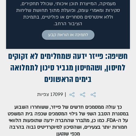
מעמיקה, המייצרת תוכן איכותי, שכולל תחקירים,
סקירות ומאמרי עומק, ופועלת מתוך תחושת שליחות
וללא אינטרסים מסחריים או פוליטיים, בתמיכת
הציבור הרחב.
לתמיכה או הוראת קבע
חשיפה: פייזר ידעה שמחלימים לא זקוקים
לחיסון, ושהחיסון מגביר סיכון לתחלואה
בימים הראשונים
| 17099 צפיות
כך עולה ממסמכים חדשים של פייזר, ששוחררו השבוע
במסגרת הסבב השני של גילוי המסמכים שכפה בית המשפט
על ה-FDA. כמו כן, מתברר שהחברה ידעה שתופעות הלוואי
חמורות יותר בצעירים, ושהסיכון למיוקרדיטיס גבוה בהרבה
מכפי שנטען