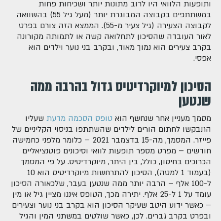
ותופעות הלוואי היו לרוב מתונות יותר ושכיחות פחות
במשתתפים בקבוצה המבוגרת יותר (מעל גיל 55) בהשוואה
לקבוצה הצעירה (גיל צעיר מ-55). הממצא הזה צורם בפרט
לאור העובדה שהסיכון לתחלואה קשה או לתמותה מקורונה
בקרב צעירים הוא נמוך מאוד, ובקרב בני נוער וילדים הוא
אפסי.
הסיכון למיוקרדיטיס גדול בהרבה ממה
שנטען
מסמך מעניין אחר שנחשף הוא
טופס הסכמה מדעת
שעליו
התבקשו לחתום הורים לילדים שהשתתפו בניסוי הקליניים של
פייזר. המסמך, מה-15 בדצמבר 2021 – כלומר מלפני כחמישה
חודשים – מפרט מספר תופעות לוואי וסיכונים פוטנציאליים
הכרוכים בחיסון, כולל, בין היתר, מיוקרדיטיס. על פי המסמך
(בעמוד 1 למטה), הסיכון להתרחשות מיוקרדיטיס הוא 10
ל-100 אלף – הרבה יותר ממה שנטען בעבר, שלכאורה הסיכון
עומד על 1 ל-25 אלף. יתירה מכך, הטופס איננו מציין גיל או מין
– כאשר ידוע היטב שעיקר הסיכון הוא בקרב בני נוער וצעירים
ובפרט בקרב גברים. לכן, כאשר שולטים במשתני המין והגיל