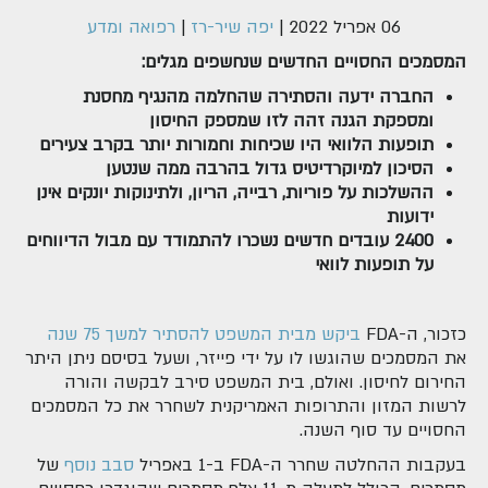
06 אפריל 2022
|
יפה שיר-רז
|
רפואה ומדע
המסמכים החסויים החדשים שנחשפים מגלים:
החברה ידעה והסתירה שהחלמה מהנגיף מחסנת
ומספקת הגנה זהה לזו שמספק החיסון
תופעות הלוואי היו שכיחות וחמורות יותר בקרב צעירים
הסיכון למיוקרדיטיס גדול בהרבה ממה שנטען
ההשלכות על פוריות, רבייה, הריון, ולתינוקות יונקים אינן
ידועות
2400 עובדים חדשים נשכרו להתמודד עם מבול הדיווחים
על תופעות לוואי
כזכור, ה-FDA
ביקש מבית המשפט להסתיר למשך 75 שנה
את המסמכים שהוגשו לו על ידי פייזר, ושעל בסיסם ניתן היתר
החירום לחיסון. ואולם, בית המשפט סירב לבקשה והורה
לרשות המזון והתרופות האמריקנית לשחרר את כל המסמכים
החסויים עד סוף השנה.
בעקבות ההחלטה שחרר ה-FDA ב-1 באפריל
סבב נוסף
של