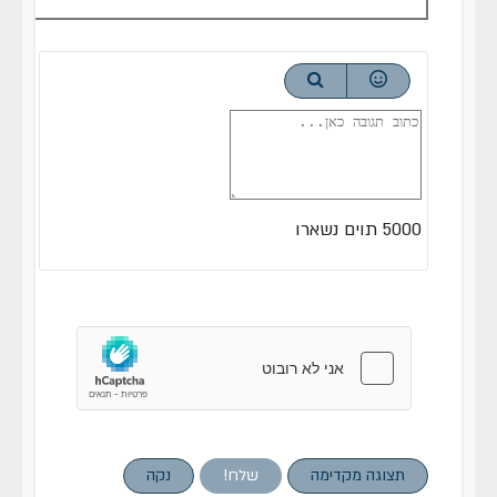
5000
תוים נשארו
תצוגה מקדימה
שלח!
נקה