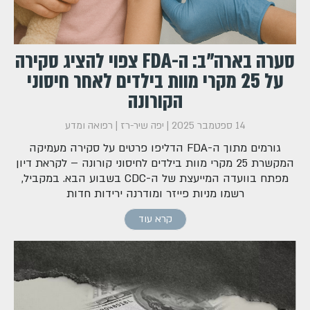
סערה בארה"ב: ה-FDA צפוי להציג סקירה
על 25 מקרי מוות בילדים לאחר חיסוני
הקורונה
14 ספטמבר 2025
|
יפה שיר-רז
|
רפואה ומדע
גורמים מתוך ה-FDA הדליפו פרטים על סקירה מעמיקה
המקשרת 25 מקרי מוות בילדים לחיסוני קורונה – לקראת דיון
מפתח בוועדה המייעצת של ה-CDC בשבוע הבא. במקביל,
רשמו מניות פייזר ומודרנה ירידות חדות
קרא עוד