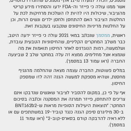
מסמכים, הכולל למעלה מ-11 אלף מסמכים שהוגדרו כחסויים,
אשר ממנו עולה כי פייזר וה-FDA ידעו והסתירו מידע קריטי
מהציבור, שיכולות היו להיות לו השלכות מרחיקות לכת על
החלטות הציבור האם להתחסן ולחסן ילדים ונשים הרות, וכן
על החלטות מדיניות החיסונים שנקבעו בעקבות זאת.
ראשית,
ממסמך
שנכתב במאי 2021 עולה כי פייזר ידעה היטב,
כבר משלב המחקרים הקליניים, שהחיסוניות הטבעית עובדת,
ושלמעשה, רמות הנוגדנים לאחר החיסון תואמות את מה
שנמצא אצל מחלימים. ממצא זה עלה במחקר שלב 2 שביצעה
החברה (ראו עמוד 13 במסמך).
במלים פשוטות, החברה עצמה מצאה שהחלמה מהנגיף
מחסנת, ושהיא מספקת למעשה הגנה זהה לזו שמספק
החיסון.
אף על פי כן, במקום להסביר לציבור שאנשים שנדבקו אינם
צריכים להתחסן, פייזר תמרנה את המסקנה וכתבה בסיכום
המחקר: "תוצאות היעילות הסופיות מראות ש-BNT162b2
ב-30 מיליגרם סיפק הגנה כנגד קוביד-19 במשתתפים עם או
ללא ראיה להדבקה קודם בסארס-קוב-2" (ראו עמוד 11
במסמך).