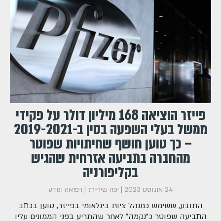
פייזר הוציאה 168 מיליון דולר על פקידי
ממשל בעלי השפעה בסין ב-2019-2021
– כך טוען חושף שחיתויות שפוטר
מהחברה בתביעה אזרחית שהגיש
בקליפורניה
24 אוגוסט 2023
|
יפה שיר-רז
|
רפואה ומדע
התובע, ששימש כמנהל ציות בינלאומי בפייזר, טוען בכתב
התביעה שפוטר כ"נקמה" לאחר שהתריע בפני הממונים עליו