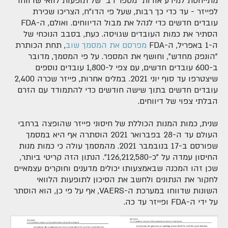
מתייחסת למידע אודות "מספר רב" של תופעות לוואי שדווחו
לפייזר - עד כדי כך רבות, שעל פי הדו"ח, הצריכו שכירת
עובדים חדשים כדי לנהל את מבול הדיווחים. ואולם, ה-FDA
הסתיר את כמות העובדים שגויסה. כעת, בסבב הנוכחי של
ה-1 באפריל, ה-FDA
מפרסם את המסמך שוב
, תחת הכותרת
"הונפק מחדש", וחושף את המספר. על פי המסמך, מדובר
ב-600 עובדים חדשים, עם צפי ל-1,800 עובדים נוספים
שיצטרפו עד סוף יוני 2021. במלים אחרות, פייזר שכרה 2,400
עובדים חדשים בתוך שישה חודשים כדי להתמודד עם הזרם
הבלתי צפוי של דיווחים.
שנית, כמות המנות הכוללת של חיסוני פייזר שהופצה ברחבי
העולם עד ה-28 בפברואר 2021 הוסתרה אף היא במסמך
שפורסם ב-17 בנובמבר 2021. מהמסמך עולה כי כמות מנות
החיסון עמדה על "כ-126,212,580". הנתון הזה קריטי ביותר,
שכן זהו המכנה שבאמצעותו יכולים מדענים וחוקרים עצמאיים
לחקור את הנתונים ולחשב את הסיכון לתופעות הלוואי
השונות שדווחו במערכת ה-VAERS, אף על פי כן, הוא הוסתר
על ידי ה-FDA ופייזר עד כה.