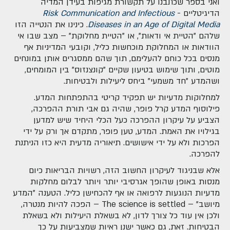
ואני בספר שכתבנו על תקשורת מגיפות בעידן המדיה
הדיגיטליים -
Risk Communication and Infectious
Diseases in an Age of Digital Media
. כינינו את הנטייה הזו
שלהם "הטיית אי ודאות", או "הטיית מחלוקת" – מצב שבו אי
הוודאות או המחלוקת מוכחשות כליל, וקובעי המדיניות אף
מנסים בכל כוחם להעלימם, תוך שהם ממסגרים אותן במונחים
מוטים, ותוך שימוש בטיעון שקיים "קונצנזוס" בין המומחים,
ושהמדע "חד משמעי" ביחס ליעילות ולבטיחות.
למחלוקות מדעיות יש תפקיד קריטי בהתפתחות המדע.
פילוסוף המדע קרל פופר, שהיה גם אבי תורת ההפרכה,
הצביע על עיקרון ההפרכה כעל הכלי היחיד שיש למדען
בגילויו את האמת. המדע, טען פופר, מתקדם אך ורק על ידי
הפרכות ולא על ידי אישושים. תיאוריה מדעית היא כזו הניתנת
להפרכה.
אלא שבניגוד לעיקרון החשוב הזה, רשויות הבריאות כיום
מנסות באופן שהופך אגרסיבי יותר ויותר לבלום מחלקות
מדעיות הנוגעות לרפואה או אף להכחישן כליל. הטענה "המדע
מיושב" – The science is settled – הפכה להיות מנטרה,
ולכן אין עוד כל צורך לדון, לא בשאלת היעילות ולא בשאלת
הבטיחות. זאת, גם כאשר ישנן ראיות שמצביעות על כך