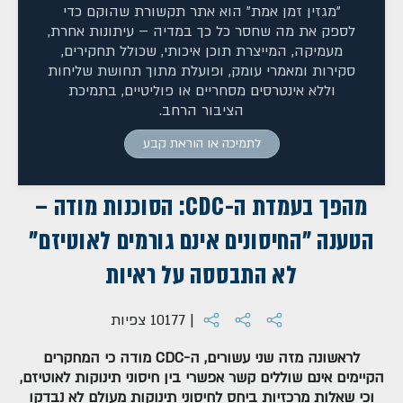
"מגזין זמן אמת" הוא אתר תקשורת שהוקם כדי
לספק את מה שחסר כל כך במדיה – עיתונות אחרת,
מעמיקה, המייצרת תוכן איכותי, שכולל תחקירים,
סקירות ומאמרי עומק, ופועלת מתוך תחושת שליחות
וללא אינטרסים מסחריים או פוליטיים, בתמיכת
הציבור הרחב.
לתמיכה או הוראת קבע
מהפך בעמדת ה-CDC: הסוכנות מודה –
הטענה "החיסונים אינם גורמים לאוטיזם"
לא התבססה על ראיות
| 10177 צפיות
לראשונה מזה שני עשורים, ה-CDC מודה כי המחקרים
הקיימים אינם שוללים קשר אפשרי בין חיסוני תינוקות לאוטיזם,
וכי שאלות מרכזיות ביחס לחיסוני תינוקות מעולם לא נבדקו