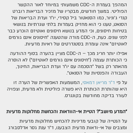
המהפך בעמדת ה-CDC משמעותי במיוחד לאור ההקשר
הפוליטי. במשך חודשים, מבקריו של מזכיר הבריאות רוברט
קנדי ג'וניור, כמו הסנאטור ביל קסידי, יו"ר ועדת הבריאות של
הסנאט, טענו כי הוא מחזיק בעמדות בלתי שגרתיות בנושאי
בטיחות חיסונים, וכי המדע בנושא חיסונים ואוטיזם הוכרע כבר
לפני שנים. כעת, ה-CDC מודה שהטענה "חיסונים אינם גורמים
לאוטיזם" אינה עומדת בסטנדרטים של ראיות מדעיות.
אפילו יותר חריג מכך – ה-CDC מציין בהערה בסוף ההודעה
כי הכותרת עצמה ("חיסונים אינם גורמים לאוטיזם") לא הוסרה
מהאתר רק בשל "הסכמה עם יו"ר ועדת הבריאות, החינוך,
העבודה והפנסיות של הסנאט".
על פי
ד"ר מריאן דמאסי
, המשמעות האפשרית של הערה זו
היא שהותרת הכותרת היא פשרה פוליטית ולא מדעית, וצפויה
לעורר בדיקה מחודשת בקונגרס.
"המדע מיושב"? הטיית אי-הוודאות והכחשת מחלוקות מדעיות
על הנטייה של קובעי מדיניות להכחיש מחלוקות מדעיות
ומצבים של אי-ודאות מדעית הצבענו, ד"ר ענת גסר אדלסבורג