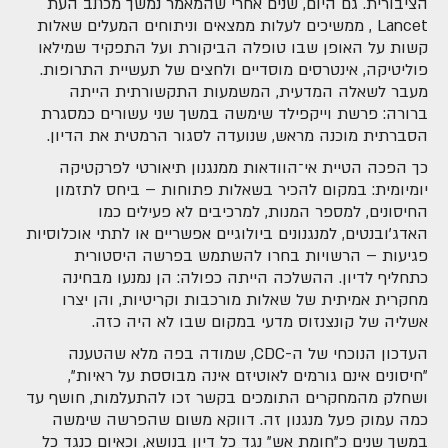
הציבורית. גם היום, שנים אחרי שהמאמר נמשך מכתב העת
Lancet , ממשיכים לעלות ממצאים וניתוחים המעלים שאלות
קשות על האופן שבו טופלה הביקורת ועל התפקיד שמילאו
פוליטיקה, אינטרסים מוסדיים ולחצים של תעשיית התרופות.
מעבר לשאלה המדעית, המשמעות התקשורתית הייתה
ברורה: פרשת וייקפילד שימשה במשך שני עשורים כמסגרת
הסברתית מוכנה מראש, שנועדה לסגור הרמטית את הדיון.
כך הפכה הטיית אי־הוודאות ממנגנון תיאורטי לפרקטיקה
יומיומית: במקום להכיר בשאלות פתוחות – ביחס לתזמון
החיסונים, למספר המנות, למרכיבים לא פעילים כמו
האדג'ובנטים, למנגנונים ביולוגיים אפשריים או לתתי אוכלוסיות
פגיעות – הרשויות בחרו להשתמש בפרשה היסטורית
כתחליף לדיון. ההשלכה הייתה כפולה: הן נמנעו מבחינה
מחקרית אמיתית של שאלות מורכבות וקריטיות, והן יצרו
אשליה של קונצנזוס מדעי במקום שבו לא היה כזה.
העדכון הנוכחי של ה-CDC, שמודה בפה מלא שהטענה
"חיסונים אינם גורמים לאוטיזם אינה מבוססת על ראיות",
ושחלק מהמחקרים התומכים בקשר זכו להתעלמות, חושף עד
כמה עמוק פעל מנגנון זה. דווקא משום שהפרשה שימשה
במשך שנים כ"חומת אש" נגד כל דיון בנושא, וכאיום כנגד כל