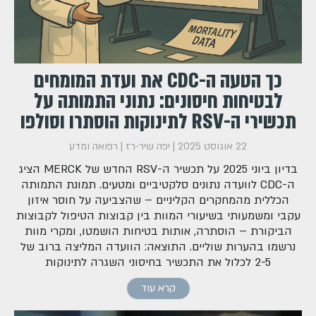
כך הטעה ה-CDC את ועדת המומחים
לבטיחות חיסונים: נתוני התמותה על
תכשירי ה-RSV לתינוקות הוסתרו וסולפו
22 אוגוסט 2025
|
יפה שיר-רז
|
רפואה ומדע
בדיון ביוני 2025 על תכשיר ה-RSV החדש של MERCK הציג
ה-CDC לוועדה נתונים סלקטיביים ומטעים. תמונת התמותה
הכללית מהמחקרים הקליניים – שהצביעה על חוסר איזון
עקבי ומשמעותי בשיעורי המוות בין קבוצות הטיפול לקבוצות
הביקורת – הוסתרה, אותות בטיחות הושמטו, ומקרי מוות
נרשמו בהערות שוליים. התוצאה: הוועדה המליצה ברוב של
2-5 לכלול את התכשיר בחיסוני השגרה לתינוקות
קרא עוד