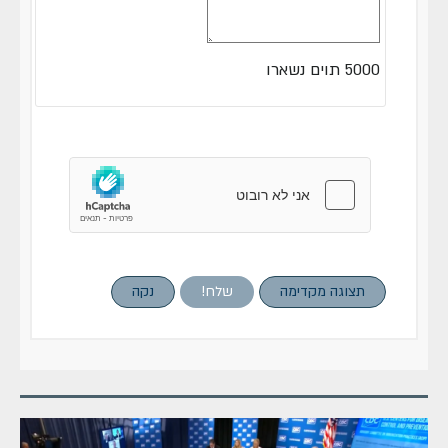
5000
תוים נשארו
תצוגה מקדימה
שלח!
נקה