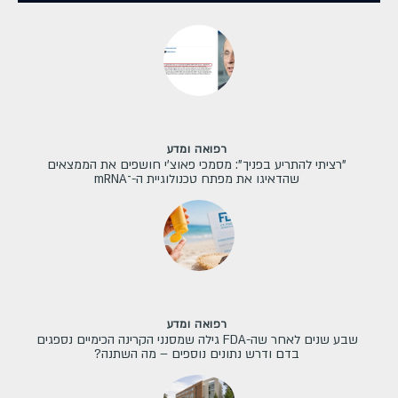
רפואה ומדע
"רציתי להתריע בפניך": מסמכי פאוצ'י חושפים את הממצאים
שהדאיגו את מפתח טכנולוגיית ה-־mRNA
רפואה ומדע
שבע שנים לאחר שה-FDA גילה שמסנני הקרינה הכימיים נספגים
בדם ודרש נתונים נוספים – מה השתנה?