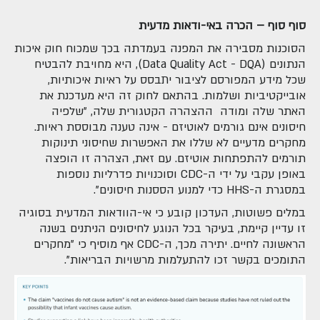
סוף סוף – הכרה באי-ודאות מדעית
הסוכנות מסבירה את המפנה בעמדתה בכך שמכוח חוק איכות
הנתונים (Data Quality Act - DQA), היא מחויבת להבטיח
שכל מידע המפורסם לציבור יתבסס על ראיות איכותיות,
אובייקטיביות ושלמות. בהתאם לחוק זה היא מעדכנת את
האתר שלה ומודה ההצהרה הקטגורית שלה, "שלפיה
חיסונים אינם גורמים לאוטיזם - אינה טענה מבוססת ראיות.
מחקרים מדעיים לא שללו את האפשרות שחיסוני תינוקות
תורמים להתפתחות אוטיזם. עם זאת, הצהרה זו הופצה
באופן עקבי על ידי ה-CDC וסוכנויות פדרליות נוספות
במסגרת ה-HHS כדי למנוע הססנות חיסונים".
במלים פשוטות, העדכון קובע כי אי-הוודאות המדעית בסוגיה
זו עדיין קיימת, בעיקר בכל הנוגע לחיסונים הניתנים בשנה
הראשונה לחיים. יתירה מכך, ה-CDC אף מוסיף כי "מחקרים
התומכים בקשר זכו להתעלמות מרשויות הבריאות".