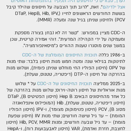
לערך, סבורים כי לחיסונים היה תפקיד בהתפתחות האוטיזם
אצל ילדיהם
". זאת, "לרוב תוך הצבעה על חיסונים שהילד קיבל
בששת החודשים הראשונים לחייו (DTaP, HepB, Hib, IPV,
PCV) ולחיסון שניתן בגיל שנה ומעלה (MMR).
ה-CDC מציין במפורש: "קשר זה לא נבחן בצורה מספקת
ומעמיקה על ידי הקהילה המדעית". זוהי אמירה קריטית, שכן
במשך שנים מוסגרו טענות ההורים כ"מיסאינפורמציה".
ב-1986 כללה
תוכנית החיסונים המומלצת של ה-CDC
לתינוקות בגילאי שנה ומטה חמש מנות חיסון בלבד: שתי מנות
של OPV (חיסון הפוליו החי מוחלש שניתן פומית), ושלוש מנות
בהזרקה של חיסון ה-DTP (דיפטריה, טטנוס, שעלת).
ב-2025 ממליצה
תוכנית החיסונים של ה-CDC
על * שלוש
מנות אוראליות של חיסון רוטה-וירוס; שלוש מנות בהזרקה של
כל אחד מהחיסונים הבאים: Hep B (חיסון הפטיטיס B), DTaP
(חיסון דיפטריה, טטנוס, שעלת), Hib (המופילוס אינפלואנזה
מסוג B), PCV (חיסון פנוימוקוק מצומד), ו-IPV (חיסון הפוליו
המומת) – עד גיל שישה חודשים; שתי מנות IIV (חיסון שפעת
מומת) – עד גיל שבעה חודשים; ומנות Hib, PCV, MMR (חיסון
לחצבת, חזרת ואדמת), VAR (חיסון לאבעבועות רוח), ו-HepA