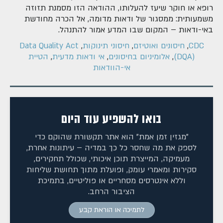
רופא או חוקר שיעז להעלותו, ההודאה הזו מסמנת תזוזה
משמעותית: ממסגור של ודאות מדומה, אל הכרה מחודשת
באי-ודאות – המקום שבו המדע אמור להתנהל.
CDC
,
חיסונים ואוטיזם
,
חיסוני תינוקות
,
Data Quality Act
(DQA)
,
אלומיניום בחיסונים
,
אי ודאות מדעית
,
הטיית
אי-הוודאות
בואו להשפיע עוד היום
"מגזין זמן אמת" הוא אתר תקשורת שהוקם כדי
לספק את מה שחסר כל כך במדיה – עיתונות אחרת,
מעמיקה, המייצרת תוכן איכותי, שכולל תחקירים,
סקירות ומאמרי עומק, ופועלת מתוך תחושת שליחות
וללא אינטרסים מסחריים או פוליטיים, בתמיכת
הציבור הרחב.
לתמיכה או הוראת קבע