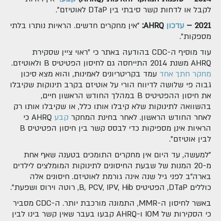
לקבל או לדחות קשר סיבתי בין DTaP לאוטיזם".
2021 –
עדכון
AHRQ
:
"אין מחקרים חדשים. הראיות נותרו בלתי
מספקות".
עוד מוסיף ה-CDC בהודעה באתר כי "ראוי ציין שסקירת
AHRQ משנת 2014 התייחסה גם לחיסון הפטיטיס B ולאוטיזם.
מחקר חתך אחד
עמד בקריטריונים לאמינות, והוא מצא סיכון
גבוה פי שלושה לדיווח הורי על אוטיזם בקרב תינוקות שקיבלו
את חיסון ההפטיטיס B במהלך החודש הראשון חיים,
בהשוואה לתינוקות שלא קיבלו אותו כלל, או שקיבלו אותו רק
לאחר החודש הראשון. לאחר בחינת המחקר
קבע
AHRQ כי
הראיות אינן מספיקות כדי לבסס קשר בין חיסון הפטיטיס B
לבין אוטיזם".
"למעשה, עד היום אין מחקרים התומכים בטענה שאף אחת
מ-20 המנות של שבעת החיסונים לתינוקות המומלצים לילדים
בארה"ב לפני גיל שנה אינה גורמת לאוטיזם. חיסונים אלה
כוללים DTaP, הפטיטיס B, PCV, IPV, Hib, רוטה וירוס ושפעת".
באשר לחיסון ה-MMR, התמונה מורכבת יותר. ה-CDC מסביר
כי הסקירות של IOM ו-AHRQ קבעו בעבר שאין קשר בינו לבין