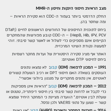
מצב הראיות: חיסוני הינקות וחיסון ה-
MMR
החלק הדרמטי ביותר בעמוד ה-CDC הוא סקירת הראיות –
ומה שחסר בהן.
ביחס לתוכנית החיסונים של החודשים הראשונים לחיים (DTaP,
HepB, Hib, IPV, PCV) – ה-CDC קובע מפורשות שהמחקרים
הקיימים אינם מספיקים כדי לשלול או לאשר קשר סיבתי. זוהי
למעשה נקודת השינוי המרכזית.
האתר אף מציג סקירה היסטורית של ועדות מחקר רשמיות
ביחס לחיסוני DTP ואוטיזם:
1991 – המכון לרפואה (
IOM
)
קבע
:
לא נמצאו נתונים
העוסקים בשאלה האם חיסוני DPT או רכיב השעלת קשורים
לאוטיזם. אין נתונים מחקריים על מנגנון ביולוגי אפשרי".
2012 – המכון לרפואה (
IOM
)
קבע
:
"הראיות אינן מספיקות
כדי לקבל או לדחות קשר סיבתי בין חיסוני דיפתריה, טטנוס או
שעלת לבין אוטיזם." הוועדה מציינת כי המחקר היחיד שמצא
קשר – נשען על נתוני VAERS ולכן נפסל.
2014 – סוכנות המחקר והאיכות (
AHRQ
)
קבע
: "אין ראיות