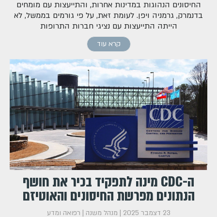
החיסונים הנהוגות במדינות אחרות, והתייעצות עם מומחים
בדנמרק, גרמניה ויפן. לעומת זאת, על פי גורמים בממשל, לא
הייתה התייעצות עם נציגי חברות התרופות
קרא עוד
ה-CDC מינה לתפקיד בכיר את חושף
הנתונים מפרשת החיסונים והאוטיזם
23 דצמבר 2025
| מנהל משנה |
רפואה ומדע