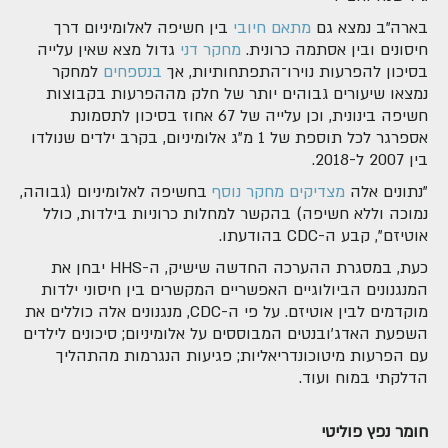
בארה"ב נמצא גם
מתאם חיובי
בין חשיפה לאלומיניום דרך
חיסונים ובין אסתמה כרונית.
מחקר דני
גדול מצא שאין עלייה
בסיכון להפרעות נוירו־התפתחותיות, אך
בנספחים
למחקר
נמצאו שיעורים גבוהים יותר של חלק מההפרעות בקבוצות
חשיפה בינונית, וכן עלייה של 67 אחוז בסיכון לתסמונת
אספרגר לכל תוספת של 1 מ"ג אלומיניום, בקרב ילדים שנולדו
בין 2007 ל-2018.
"נתונים אלה
מצדיקים מחקר נוסף
בחשיפה לאלומיניום (גבוהה,
נמוכה וללא חשיפה) בהקשר למחלות כרוניות בילדות, כולל
אוטיזם", קבע ה-CDC בהודעתו.
כעת, במסגרת ההערכה החדשה שישיק, ה-HHS יבחן את
המנגנונים הביולוגיים האפשריים המקשרים בין חיסוני ילדות
מוקדמים לבין אוטיזם. על פי ה-CDC, מנגנונים אלה כוללים את
השפעת האדג'ובנטים המבוססים על אלומיניום; סיכונים לילדים
עם הפרעות מיטוכונדריאליות; פגיעות הנגרמות מהתהליך
הדלקתי במוח ועוד.
חומר נפץ פוליטי