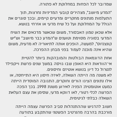
שמדובר לכל הפחות במחלוקת לא פתורה.
"המדע מיושב", מצהירים קובעי המדיניות נחרצות, תוך
התעלמות מנתונים מחקריים ומדעיים קיימים, ובכך סוגרים את
הגולל על המחלוקת ועל כל שיח מדעי או אזרחי בנושא.
אלא שכאן טמון האבסורד, משום שכאשר מדכאים את השיח
המדעי בסוגיה מסוימת וטוענים ש"המדע כבר מיושב" וש"יש
קונצנזוס", למעשה, הופכים אותה לתיאוריה לא מדעית, משום
שהיא אינה מוכנה לעמוד בפני מבחן ההפרכה.
אחת הדוגמאות הבולטות והמובהקות ביותר להטיית
אי־הוודאות היא האופן שבו גויסה במשך שנים פרשת וייקפילד
לנטרול כל דיון בנושא אוטיזם וחיסונים.
לא משנה מה הייתה השאלה, לאיזה חיסון היא התייחסה, או
אילו נתונים הציגו הורים וחוקרים, התגובה המוסדית הייתה
כמעט אוטומטית: הפניה לאירוע משנת 1998. בכך הפכה
הפרשה לכלי רטורי, לאו דווקא מדעי, שסימן את עצם העלאת
השאלה כבלתי לגיטימית.
חשוב להדגיש שההתנהלות סביב הפרשה עצמה הייתה
מורכבת בהרבה מהנרטיב הפשטני שהתקבע בתודעה