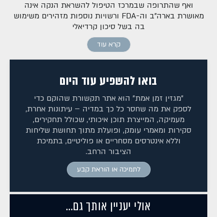
ואף שהתרופה שבמרכז הטיפול להשראת הנקה אינה
מאושרת בארה"ב וה-FDA ורשויות נוספות מזהירים משימוש
בה בשל סיכון קרדיאלי
קרא עוד
בואו להשפיע עוד היום
"מגזין זמן אמת" הוא אתר תקשורת שהוקם כדי
לספק את מה שחסר כל כך במדיה – עיתונות אחרת,
מעמיקה, המייצרת תוכן איכותי, שכולל תחקירים,
סקירות ומאמרי עומק, ופועלת מתוך תחושת שליחות
וללא אינטרסים מסחריים או פוליטיים, בתמיכת
הציבור הרחב.
לתמיכה או הוראת קבע
אולי יעניין אותך גם...