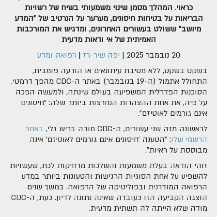
כראוי. המהלך מסמן שינוי משמעותי בשיח של רשויות
הבריאות על בטיחות חיסונים, מערער על הנרטיב של "המדע
מיושב" ששולט בעשורים האחרונים, ומדגיש את המורכבות
האמיתית של אי ודאות מדעית
20 נובמבר 2025
|
יפה שיר-רז
|
רפואה ומדע
בשקט בשקט, ללא מסיבת עיתונאים או הודעה פומבית,
התחולל אתמול (ה-19 בנובמבר) באתר ה-CDC מהפך דרמטי.
הסוכנות הפדרלית המשפיעה בעולם שינתה, ולמעשה הפכה
על פיה, את אחת ההצהרות הנחרצות ביותר שלה: "חיסונים
אינם גורמים לאוטיזם".
לראשונה מזה שני עשורים, ה-CDC מודה בריש גלי,
באתר
הרשמי שלו
: "הטענה 'חיסונים אינם גורמים לאוטיזם' אינה
מבוססת על ראיות".
זוהי הודאה בעלת משמעות והשלכות מרחיקות לכת, שעשויות
להשפיע על אחת הסוגיות הרגישות והטעונות ביותר במדע
הרפואה המודרנית ובפוליטיקה של הרפואה. במשך שנים
הוצגה הקביעה הזו כעובדה שאינה נתונה לדיון. כעת, ה-CDC
מודה שלא הייתה לה תשתית מדעית.