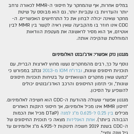
במלים אחרות, אף שהמחקר על חיסוני ה-MMR לכאורה נרחב
יותר והעדויות בו עקביות יותר, גם הוא מבוסס על שיטת
מחקר שאינה יכולה לבחון את כל התרחישים האפשריים. ה-
CDC אינו חוזר בו מהקביעה שאין ראיה לקשר בין MMR לבין
אוטיזם, אך הוא מסיר לראשונה את מעטפת הוודאות
המוחלטת שהקיפה אותה.
מנגנון נזק אפשרי: אדג'ובנט האלומיניום
נוסף על כך, רבים מהמחקרים נעשו מחוץ לארצות הברית, עם
תוכניות חיסונים שונות,
ובדו"ח IOM מ-2013
נכתב במפורש כי
"כמעט שאין מחקרים השוואתיים על בטיחות תוכניות חיסונים
שונות", וכי תזמון החיסונים והרכב האדג'ובנטים יכולים
להשפיע על הסיכון.
מנגנון אפשרי שעולה מהודעת ה-CDC הוא חשיפה לאלומיניום.
"חיסון MMR אינו מכיל אלומיניום, אך חיסוני הינקות האחרים
מכילים
בין 0.25 ל-0.625 מ"ג למנה
(DTaP מכיל את הכמות
הגבוהה ביותר).
אחת האנליזות
מצאה כי תוכנית החיסונים של
ה-CDC בשנת 2019 חשפה תינוקות ל-4.925 מ"ג אלומיניום עד
גיל שנה וחצי".