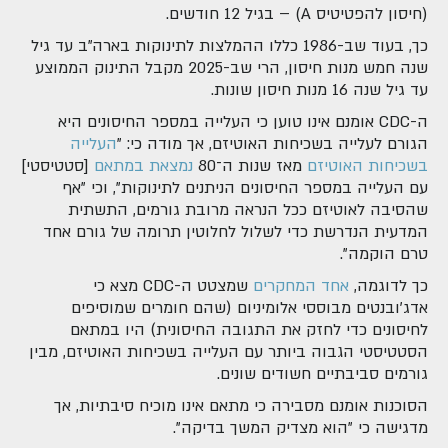
(חיסון להפטיטיס A) – בגיל 12 חודשים.
כך, בעוד שב-1986 כללו ההמלצות לתינוקות בארה"ב עד גיל
שנה חמש מנות חיסון, הרי שב-2025 מקבל התינוק הממוצע
עד גיל שנה 16 מנות חיסון שונות.
ה-CDC אומנם אינו טוען כי העלייה במספר החיסונים היא
הגורם לעלייה בשכיחות האוטיזם, אך מודה כי: "
העלייה
בשכיחות האוטיזם
מאז שנות ה־80
נמצאת במתאם
[סטטיסטי]
עם העלייה במספר החיסונים הניתנים לתינוקות", וכי "אף
שהסיבה לאוטיזם ככל הנראה מרובת גורמים, התשתית
המדעית הנדרשת כדי לשלול לחלוטין תרומה של גורם אחד
טרם הוקמה".
כך לדוגמה,
אחד המחקרים
שמצטט ה-CDC מצא כי
אדג'ובנטים מבוססי אלומיניום (שהם חומרים שמוסיפים
לחיסונים כדי לחזק את התגובה החיסונית) היו במתאם
הסטטיסטי הגבוה ביותר עם העלייה בשכיחות האוטיזם, מבין
גורמים סביבתיים חשודים שונים.
הסוכנות אומנם מסבירה כי מתאם אינו מוכיח סיבתיות, אך
מדגישה כי "הוא מצדיק המשך בדיקה".