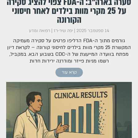
סערה בארה"ב: ה-FDA צפוי להציג סקירה
על 25 מקרי מוות בילדים לאחר חיסוני
הקורונה
14 ספטמבר 2025
|
יפה שיר-רז
|
רפואה ומדע
גורמים מתוך ה-FDA הדליפו פרטים על סקירה מעמיקה
המקשרת 25 מקרי מוות בילדים לחיסוני קורונה – לקראת דיון
מפתח בוועדה המייעצת של ה-CDC בשבוע הבא. במקביל,
רשמו מניות פייזר ומודרנה ירידות חדות
קרא עוד