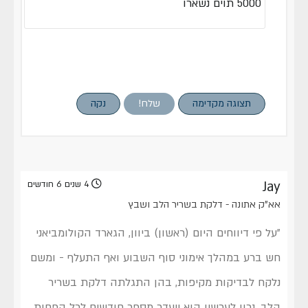
5000
תוים נשארו
תצוגה מקדימה
שלח!
נקה
Jay
4 שנים 6 חודשים
אא"ק אתונה - דלקת בשריר הלב ושבץ
"על פי דיווחים היום (ראשון) ביוון, הגארד הקולומביאני
חש ברע במהלך אימוני סוף השבוע ואף התעלף - ומשם
נלקח לבדיקות מקיפות, בהן התגלתה דלקת בשריר
הלב. נכון לעכשיו הוא ייעדר מספר חודשים לכל הפחות.