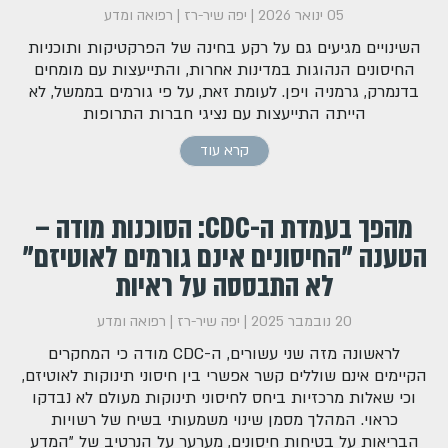
05 ינואר 2026
|
יפה שיר-רז
|
רפואה ומדע
השינויים מגיעים גם על רקע בחינה של הפרקטיקות ותוכניות
החיסונים הנהוגות במדינות אחרות, והתייעצות עם מומחים
בדנמרק, גרמניה ויפן. לעומת זאת, על פי גורמים בממשל, לא
הייתה התייעצות עם נציגי חברות התרופות
קרא עוד
מהפך בעמדת ה-CDC: הסוכנות מודה –
הטענה "החיסונים אינם גורמים לאוטיזם"
לא התבססה על ראיות
20 נובמבר 2025
|
יפה שיר-רז
|
רפואה ומדע
לראשונה מזה שני עשורים, ה-CDC מודה כי המחקרים
הקיימים אינם שוללים קשר אפשרי בין חיסוני תינוקות לאוטיזם,
וכי שאלות מרכזיות ביחס לחיסוני תינוקות מעולם לא נבדקו
כראוי. המהלך מסמן שינוי משמעותי בשיח של רשויות
הבריאות על בטיחות חיסונים, מערער על הנרטיב של "המדע