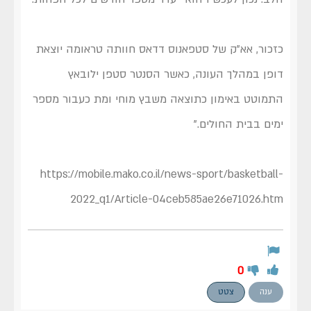
כזכור, אא"ק של סטפאנוס דדאס חוותה טראומה יוצאת
דופן במהלך העונה, כאשר הסנטר סטפן ילובאץ
התמוטט באימון כתוצאה משבץ מוחי ומת כעבור מספר
ימים בבית החולים."
https://mobile.mako.co.il/news-sport/basketball-
2022_q1/Article-04ceb585ae26e71026.htm
0
ענה
צטט