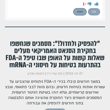
-1
ענה
צטט
"להפסיק ולחדול!": מסמכים שנחשפו
בחקירת הסנאט האמריקאי מעלים
שאלות קשות על האופן שבו טיפל ה-FDA
בהתרעות בטיחות על חיסוני ה-mRNA
27 יוני 2026
|
יפה שיר-רז
|
רפואה ומדע
במשך חודשים קיבלו בכירי ה-FDA ניתוחים שהצביעו על
עשרות אותות בטיחות חדשים, ובהם מוות לבבי פתאומי, שבץ
ואירועים קרישתיים, שלא זוהו בשיטת הניטור הרשמית.
המסמכים חושפים כיצד החוקרת שהציגה אותם התבקשה
בתוך חודשים להפסיק את עבודתה