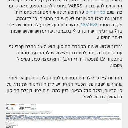
הדיווחים למערכת ה-VAERS ביחס לילדים קטנים, נראה כי עד
כה ישנם
58 דיווחים
על תופעות לוואי המסווגות כחמורות,
מתוכן גם כאלו הקשורות לאירועי לב חמורים. כך לדוגמה,
מקרה מספר
1861598
מתאר דיווח על אירוע לב חמור של ילד
בן 7 מוירג'יניה שחוסן ב-9 בנובמבר, שהתרחש שלוש שעות
לאחר החיסון.
"בתוך שלוש שעות מקבלת החיסון, הוא הוצג בהלם קרדיוגני
עם טכיקרדיה ויתר לחץ דם. נמצא שיש לו הפרעה חמורה
בתפקוד LV (תפקוד חדרי הלב) והוא נמצא כעת בטיפול
אקמו".
המדווח ציין כי לילד היו תסמינים לפני קבלת החיסון, אך אומר
שהרגיש "שבהינתן הכשל הקליני יש לדווח ולחקור את זה". על
פי הדיווח, הילד סבל מכאבי בטן כמה ימים לפני קבלת החיסון,
ובהמשך גם משלשול.