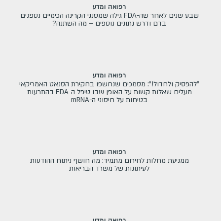
רפואה ומדע
שבע שנים לאחר שה-FDA גילה שמסנני הקרינה הכימיים נספגים
בדם ודרש נתונים נוספים – מה השתנה?
רפואה ומדע
"להפסיק ולחדול!": מסמכים שנחשפו בחקירת הסנאט האמריקאי
מעלים שאלות קשות על האופן שבו טיפל ה-FDA בהתרעות
בטיחות על חיסוני ה-mRNA
רפואה ומדע
ממניעת מחלות לחירום מתמיד: מה חושף ניתוח ההודעות
לעיתונות של משרד הבריאות
רפואה ומדע