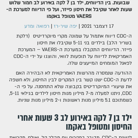
שבועות. בין הדיווחים, ילד בן 7 לקה באירוע לב חמור שלוש
שעות לאחר שקיבל את חיסון פייזר, ועל פי הדיווח למערכת ה-
VAERS מטופל באקמו
17 דצמבר 2021
|
יפה שיר-רז
|
רפואה ומדע
ה-CDC דיווח אתמול על שמונה מקרי מיוקרדיטיס (דלקת
בשריר הלב) בילדים בני 5-11 שקיבלו את חיסון
פייזר. הדיווחים התקבלו במערכת ה-VAERS – המערכת
האמריקאית לדיווח על תופעות לוואי, והוצגו על ידי ה-CDC
לפאנל המומחים המייעצים שלה.
ההודעה שנמסרה מהרשות האמריקאית לא הבהירה האם
לדעת ה-CDC ישנו קשר בין המקרים לבין החיסון, ולא חשפה
את שיעורי המיוקרדיטיס בקבוצה שלא התחסנה. על פי ה-
CDC, ניתנו למעלה מ-7 מיליון מנות חיסון לילדים בגילאי 5-11,
כשמתוכם 5.1 מיליון מנות ראשונות ו-2 מיליון מנות שניות.
ילד בן 7 לקה באירוע לב 3 שעות אחרי
החיסון ומטופל באקמו
לטענת ה-CDC, מדובר במקרים עם מהלך קל. ואולם, מקריאת