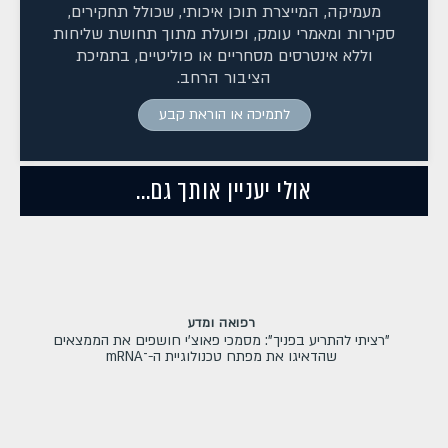
מעמיקה, המייצרת תוכן איכותי, שכולל תחקירים,
סקירות ומאמרי עומק, ופועלת מתוך תחושת שליחות
וללא אינטרסים מסחריים או פוליטיים, בתמיכת
הציבור הרחב.
לתמיכה או הוראת קבע
אולי יעניין אותך גם...
רפואה ומדע
"רציתי להתריע בפניך": מסמכי פאוצ'י חושפים את הממצאים
שהדאיגו את מפתח טכנולוגיית ה-־mRNA