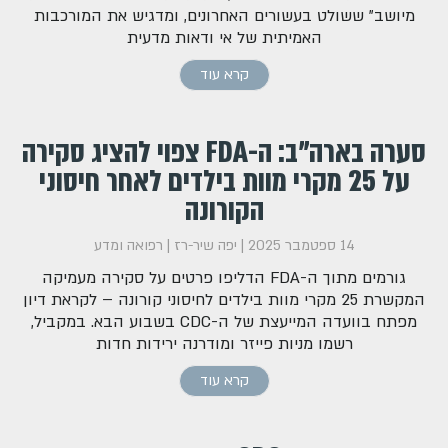
מיושב" ששולט בעשורים האחרונים, ומדגיש את המורכבות
האמיתית של אי ודאות מדעית
קרא עוד
סערה בארה"ב: ה-FDA צפוי להציג סקירה
על 25 מקרי מוות בילדים לאחר חיסוני
הקורונה
14 ספטמבר 2025
|
יפה שיר-רז
|
רפואה ומדע
גורמים מתוך ה-FDA הדליפו פרטים על סקירה מעמיקה
המקשרת 25 מקרי מוות בילדים לחיסוני קורונה – לקראת דיון
מפתח בוועדה המייעצת של ה-CDC בשבוע הבא. במקביל,
רשמו מניות פייזר ומודרנה ירידות חדות
קרא עוד