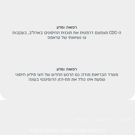
רפואה ומדע
ה-CDC מצמצם דרמטית את תוכנית החיסונים בארה"ב, בעקבות
צו נשיאותי של טראמפ
רפואה ומדע
משרד הבריאות מודה: גם הרכש החדש של חצי מיליון חיסוני
שפעת אינו כולל את תת-הזן הדומיננטי בעונה
אודות
צרו קשר
נגישות
כל הזכויות שמורות למגזין זמן אמת 2021
©