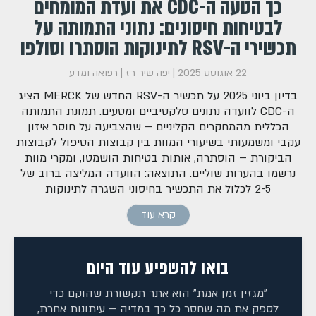
כך הטעה ה-CDC את ועדת המומחים
לבטיחות חיסונים: נתוני התמותה על
תכשירי ה-RSV לתינוקות הוסתרו וסולפו
22 אוגוסט 2025
|
יפה שיר-רז
|
רפואה ומדע
בדיון ביוני 2025 על תכשיר ה-RSV החדש של MERCK הציג
ה-CDC לוועדה נתונים סלקטיביים ומטעים. תמונת התמותה
הכללית מהמחקרים הקליניים – שהצביעה על חוסר איזון
עקבי ומשמעותי בשיעורי המוות בין קבוצות הטיפול לקבוצות
הביקורת – הוסתרה, אותות בטיחות הושמטו, ומקרי מוות
נרשמו בהערות שוליים. התוצאה: הוועדה המליצה ברוב של
2-5 לכלול את התכשיר בחיסוני השגרה לתינוקות
קרא עוד
בואו להשפיע עוד היום
"מגזין זמן אמת" הוא אתר תקשורת שהוקם כדי
לספק את מה שחסר כל כך במדיה – עיתונות אחרת,