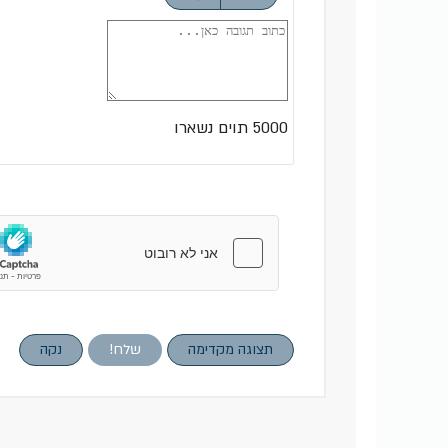
5000
תוים נשארו
תצוגה מקדימה
שלח!
נקה