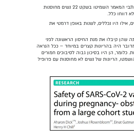
בנוסף להטיות מתודולוגיות משמעותיות – התברר שכותבי המאמר השמיטו בשקט 22 נשים מחוסנות
א דווחו כלל.
ם, אילו היו נכללים, לשנות באופן דרמטי את
 שהסיבה להוצאת 22 הנשים הייתה שהן קיבלו את מנת החיסון הראשונה לפני
דובר היה בהריונות קצרים במיוחד – ככל הנראה
ליות. כלומר, הן היו בסיכון גבוה לסיבוכים חמורים
ושמטו, הריונות של נשים לא מחוסנות עם פרופיל