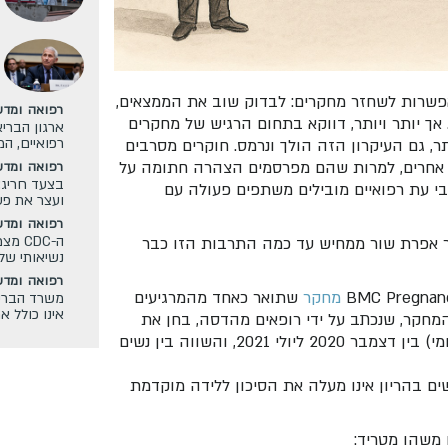
פשרות לשחזר מחקרים: לבדוק שוב את הממצאים,
רפואה ומדע
 אך יותר ויותר, דווקא בתחום הרגיש של מחקרים
ארגון הבריא
רפואיים, ה
תר, גם העיקרון הזה הולך ונרמס. חוקרים מסרבים
ם אחרים, למרות שהם מפרסמים הצהרה חתומה על
רפואה ומדע
בצעד חריג:
תבי עת רפואיים מובילים משתפים פעולה עם
ועצר את פע
רפואה ומדע
ה-DC
ר אפרת שור ממחיש עד כמה התרבות הזו כבר
נשיאותי של
רפואה ומדע
מחקר
שתואר כאחד מהמרגיעים
משרד הבריא
אינו כולל א
 המחקר, שנכתב על ידי רופאים מהדסה, בחן את
שיעורי הלידות החיות והלידות השקטות (מוות תוך-רחמי) בין דצמבר 2020 ליולי 2021, והשווה בין נשים
ים בהריון אינו מעלה את הסיכון ללידה מוקדמת
 משהו מטריד: