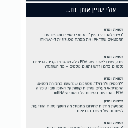
אולי יעניין אותך גם...
רפואה ומדע
"רציתי להתריע בפניך": מסמכי פאוצ'י חושפים את
הממצאים שהדאיגו את מפתח טכנולוגיית ה-־mRNA
רפואה ומדע
שבע שנים לאחר שה-FDA גילה שמסנני הקרינה הכימיים
נספגים בדם ודרש נתונים נוספים – מה השתנה?
רפואה ומדע
"להפסיק ולחדול!": מסמכים שנחשפו בחקירת הסנאט
האמריקאי מעלים שאלות קשות על האופן שבו טיפל ה-
FDA בהתרעות בטיחות על חיסוני ה-mRNA
רפואה ומדע
ממניעת מחלות לחירום מתמיד: מה חושף ניתוח ההודעות
לעיתונות של משרד הבריאות
רפואה ומדע
"ספינת המגיפה": שובו של תסריט המגיפה הבאה