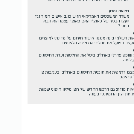
רפואה ומדע
משרד המשפטים האמריקאי הגיש כתב אישום חמור נגד
יועצו הבכיר של פאוצ'י: האם פאוצ'י עצמו הוא הבא
בתור?
ות העולמי בונה מנגנון אישור חירום על-מדינתי למוצרים
מעצב בפועל את תהליכי הרגולציה הלאומית
 שופט פדרלי בארה"ב ביטל את החלטות ועדת החיסונים
ילותה
C מצמצם דרמטית את תוכנית החיסונים בארה"ב, בעקבות צו
 טראמפ
ות מודה: גם הרכש החדש של חצי מיליון חיסוני שפעת
ת תת-הזן הדומיננטי בעונה