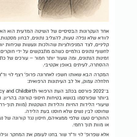
אחד העקרונות הבסיסיים של השיטה המדעית הוא הא
לוודא שלא נפלה טעות, להצליב נתונים, לבחון מסקנות.
קליניים, לצד המניפולציות שהולכות ונעשות שכיחות יו
לחשוף נתונים גולמיים כשהם מתבקשים על ידי חוקרי
זמינות הנתונים, ומה שעוד יותר חמור – עורכים של כ
ההסתרה, לעיתים באופן אקטיבי.
המקרה הבא שאותו חשפו לאחרונה פרופ' רצף לוי וד"
חלחלה עמוק, אל לב העיתונות הרפואית:
ב־2022 פורסם בכתב העת הרפואי BMC Pregnancy and Childbirth
ביותר שפורסמו בנושא בטיחות חיסוני קורונה בהריון.
שחוסנו לבין נשים שלא חוסנו בעת הלידה.
החוקרים טענו שלפי ממצאיהם, חיסון נגד קורונה של נש
או מוות תוך רחמי.
אלא שפרופ' לוי וד"ר שור בחנו לעומק את המחקר וגילו