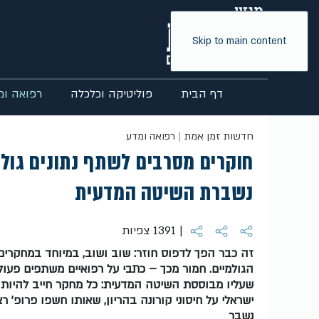
Skip to main content
דף הבית
פוליטיקה וכלכלה
רפואה ומ
חדשות זמן אמת
רפואה ומדע
חוקרים מסרבים לשתף נתונים גולמ
נשברת השיטה המדעית
| 1391 צפיות
זה כבר הפך לדפוס חוזר: שוב ושוב, במיוחד במחקרים 
הגולמיים. חמור מכך – כתבי על רפואיים משתפים פעו
שעליו מבוססת השיטה המדעית: כל מחקר חייב להיות 
ישראלי על חיסוני קורונה בהריון, שאותו חשפו פרופ' ר
נשבר