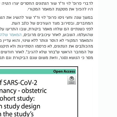
לדברי פרופ' לוי וד"ר שור הנתונים החסרים יצרו הטיה 
היו להפוך את מסקנת המאמר המקורי.
במשך שנה וחצי ניסו פרופ' לוי וד"ר שור להשיג את ה
המחברים, ובסירוב מצד העורכים של כתב העת.
לפני כשנתיים הם שלחו מאמר ביקורת, שבו התריעו על
שהועלמו. השבוע, לאחר עיכובים מרובים,
המאמר שלהם
והמאמר המקורי לא הוסר ונותר ללא שינוי, והוא עדיין
מהכותבים את הנתונים, לא פרסמו הסתייגות ולא תיקנ
של המחבר הראשי ש"בחר שלא להגיב". לאחר חודשים
מסר כי הנושא נסגר, וזאת משום שגם הביקורת וגם תג