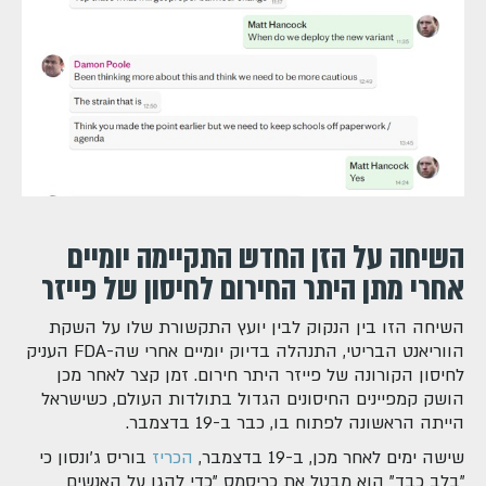
השיחה על הזן החדש התקיימה יומיים
אחרי מתן היתר החירום לחיסון של פייזר
השיחה הזו בין הנקוק לבין יועץ התקשורת שלו על השקת
הווריאנט הבריטי, התנהלה בדיוק יומיים אחרי שה-FDA העניק
לחיסון הקורונה של פייזר היתר חירום. זמן קצר לאחר מכן
הושק קמפיינים החיסונים הגדול בתולדות העולם, כשישראל
הייתה הראשונה לפתוח בו, כבר ב-19 בדצמבר.
שישה ימים לאחר מכן, ב-19 בדצמבר,
הכריז
בוריס ג'ונסון כי
"בלב כבד" הוא מבטל את כריסמס "כדי להגן על האנשים