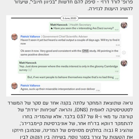
פרופ' לורד דרזי - סיפק להם חדשות "בכיוון חיובי", שיעזור
להשיג היענות לגזירה.
נראה שתוצאת המחקר עלתה בקנה אחד עם סקר של המשרד
לסטטיסטיקה לאומית (ONS), והראה "שכיחות יורדת" של
קורונה עד מאי ו-R של 0.57 בלבד. אלא שהמדיה בחרו
להתמקד דווקא בדו"ח אחר, של אוניברסיטת קיימברידג',
שהציג R גבוה בחלקים מסוימים של המדינה, שכמובן חיזקו
את הטענות על צורך בסגר נוסף. בשיחה בין הנקוק לבין