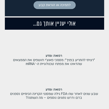
לתמיכה או הוראת קבע
אולי יעניין אותך גם...
רפואה ומדע
"רציתי להתריע בפניך": מסמכי פאוצ'י חושפים את הממצאים
שהדאיגו את מפתח טכנולוגיית ה-־mRNA
רפואה ומדע
שבע שנים לאחר שה-FDA גילה שמסנני הקרינה הכימיים נספגים
בדם ודרש נתונים נוספים – מה השתנה?