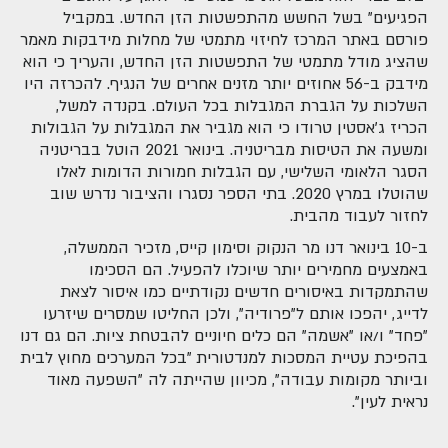
הפגיעים" בשל החשש מהתפשטות הזן החדש. במקביל
פורסם באתר המרכז לחיזוי מתמטי של מחלות מידבקות מאמר
שהציג מודל מתמטי של התפשטות הזן החדש, והעריך כי הוא
מידבק ב-56 אחוזים יותר מזנים אחרים של הנגיף. להכרזה היו
השלכות על הגברת המגבלות בכל העולם. בקנדה למשל,
הכריז ג'אסטין טרודו כי הוא מגביר את המגבלות על הגבולות
ומשעה את הטיסות מבריטניה. בינואר 2021 הוטל בבריטניה
הסגר הלאומי השלישי, עם הגבלות חמורות הדומות לאלו
שהוטלו במרץ 2020. בתי הספר נסגרו והציבור נדרש שוב
לחזור לעבוד מהבית.
ב-10 בינואר דנו מר הנקוק וסימון קייס, מזכיר הממשלה,
באמצעים מחמירים יותר שיוכלו להפעיל. הם הסכימו
שהתמקדות באיסורים חדשים נקודתיים כמו איסור לצאת
לדייג, יהפכו אותם ל"פרודיה", ולכן החליטו שמסרים שיזרעו
"פחד" ו/או "אשמה" הם כלים חיוניים להבטחת ציות. הם גם דנו
בהפיכת עטיית המסכות למנדטורית "בכל המערכים מחוץ לבית
וביותר מקומות עבודה", מכיוון שהייתה לה "השפעה מאוד
נראית לעין".