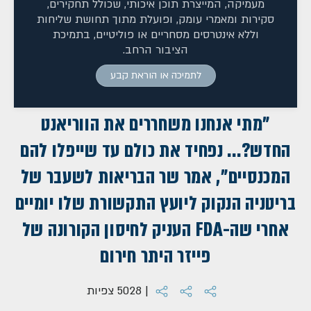
מעמיקה, המייצרת תוכן איכותי, שכולל תחקירים,
סקירות ומאמרי עומק, ופועלת מתוך תחושת שליחות
וללא אינטרסים מסחריים או פוליטיים, בתמיכת
הציבור הרחב.
לתמיכה או הוראת קבע
"מתי אנחנו משחררים את הווריאנט
החדש?... נפחיד את כולם עד שייפלו להם
המכנסיים", אמר שר הבריאות לשעבר של
בריטניה הנקוק ליועץ התקשורת שלו יומיים
אחרי שה-FDA העניק לחיסון הקורונה של
פייזר היתר חירום
| 5028 צפיות