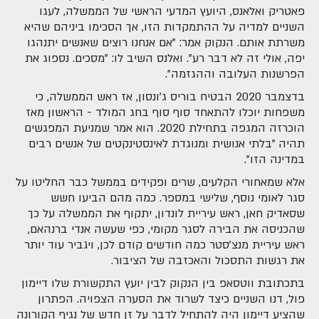
פאטריק ואלאנס, היועץ המדעי הראשי של הממשלה, לעגו
השניים למדיה על ההתמקדות הזו, אך הסכימו ביניהם שהיא
משרתת אותם. הנקוק אמר: "אם אנחנו רוצים שאנשים יתנהגו
יפה, אולי זה לא דבר רע". ואלנס השיב לו: "מסכים. נספוג את
הפרשנות העלובה וההגזמה".
בדצמבר 2020 הבטיח בוריס ג'ונסון, אז ראש הממשלה, כי
משפחות יוכלו להתאחד סוף סוף בחג המולד - הראשון מאז
הוכרזה המגפה בתחילת 2020. הוא אמר שמניעת המפגשים
תהיה "בלתי אנושית ומנוגדת לאינסטינקטים של אנשים רבים
במדינה הזו".
אלא שמאחורי הקלעים, שרים ופקידים בממשל כבר החליטו על
סגר לאומי נוסף, שלישי במספר. כמה מהם הביעו חשש
שסאדיק חאן, ראש עיריית לונדון, יתקוף את הממשלה על כך
שהכניסה את הבירה לסגר מקומי, כפי שעשה אנדי ברנהאם,
ראש עיריית מנצ'סטר כמה חודשים קודם לכן, ויגביר עוד יותר
את רגשות התסכול והאכזבה של הציבור.
בתכתובת ווטסאפ בין הנקוק לבין יועץ התקשורת שלו דיימון
פול, דנו השניים כיצד לשרוד את הסערה הצפויה. הפתרון
שהציע דיימון היה להתחיל לדבר על זן חדש של נגיף הקורונה