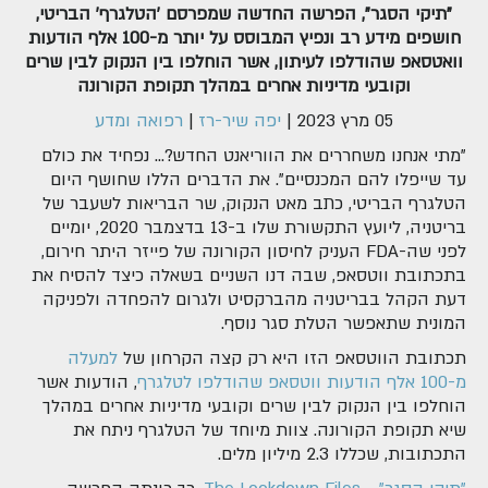
"תיקי הסגר", הפרשה החדשה שמפרסם 'הטלגרף' הבריטי,
חושפים מידע רב ונפיץ המבוסס על יותר מ-100 אלף הודעות
וואטסאפ שהודלפו לעיתון, אשר הוחלפו בין הנקוק לבין שרים
וקובעי מדיניות אחרים במהלך תקופת הקורונה
05 מרץ 2023
|
יפה שיר-רז
|
רפואה ומדע
"מתי אנחנו משחררים את הווריאנט החדש?... נפחיד את כולם
עד שייפלו להם המכנסיים". את הדברים הללו שחושף היום
הטלגרף הבריטי, כתב מאט הנקוק, שר הבריאות לשעבר של
בריטניה, ליועץ התקשורת שלו ב-13 בדצמבר 2020, יומיים
לפני שה-FDA העניק לחיסון הקורונה של פייזר היתר חירום,
בתכתובת ווטסאפ, שבה דנו השניים בשאלה כיצד להסיח את
דעת הקהל בבריטניה מהברקסיט ולגרום להפחדה ולפניקה
המונית שתאפשר הטלת סגר נוסף.
תכתובת הווטסאפ הזו היא רק קצה הקרחון של
למעלה
מ-100 אלף הודעות ווטסאפ שהודלפו לטלגרף
, הודעות אשר
הוחלפו בין הנקוק לבין שרים וקובעי מדיניות אחרים במהלך
שיא תקופת הקורונה. צוות מיוחד של הטלגרף ניתח את
התכתובות, שכללו 2.3 מיליון מלים.