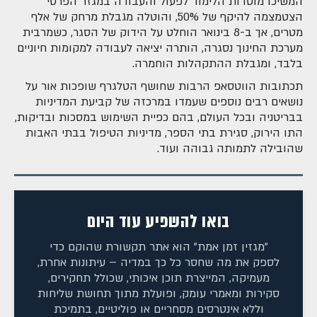
המשיכו מוסדות הלימוד לפעול והעבודה במגזר הפרטי
הצטמצמה להיקף של 50%, והוטלה מגבלת מרחק של אלף
מטרים, אך ב-8 בינואר הוחלט על הידוק של הסגר, כשמרבית
מערכת החינוך נסגרה, הותרה יציאה לעבודה למקומות חיוניים
בלבד, ומגבלת ההתקהלות הוחמרה.
תכתובות הווטסאפ הרבות שחושף הטלגרף שופכות אור על
נושאים רבים נוספים שעמדו במרכזה של קביעת המדיניות
בבריטניה ובכל העולם, בהם כפיית השימוש במסכות ובדיקות,
התו הירוק, סגירת בתי הספר, מדיניות הטיפול בבתי האבות
שהובילה לתמותה גבוהה ועוד.
בואו להשפיע עוד היום
"מגזין זמן אמת" הוא אתר תקשורת שהוקם כדי
לספק את מה שחסר כל כך במדיה – עיתונות אחרת,
מעמיקה, המייצרת תוכן איכותי, שכולל תחקירים,
סקירות ומאמרי עומק, ופועלת מתוך תחושת שליחות
וללא אינטרסים מסחריים או פוליטיים, בתמיכת