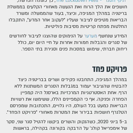
"תיקי הסגר" - The Lockdown Files
, כך כונתה הפרשה,
חושפים את הלך הרוח ואת הנעשה מאחורי הקלעים בממשלת
בריטניה במהלך המגיפה, וכיצד, בעוד שהממשלה ומשרד
הבריאות מטיפים לציבור שעליו "לעקוב אחר המדע", התקבלו
החלטות מפתח קריטיות מסיבות פוליטיות.
המידע שנחשף
מערער
על הנימוקים שהוצגו לציבור לחודשים
של סגרים והגבלות חמורות אחרות על חיי היום יום, כולל
ריחוק חברתי, שימוש במסכות פנים וסגירת בתי הספר.
פרויקט פחד
במהלך המגיפה, התחבטו פקידים ושרים בבריטניה כיצד
להבטיח שהציבור יעמוד במגבלות הסגרים המשתנות ללא
הרף. אחת האסטרטגיות המרכזיות בארסנל היה קמפיין
הפחדה ופניקה. אף כי הקמפיינים הללו, ששימשו את רשויות
הבריאות כמעט בכל העולם, היו גלויים, התכתובות שמפרסם
הטלגרף חושפות בבירור את המטרות מאחורי "פרויקט הפחד".
ב-5 ביוני 2020, כשהנקוק והשרים ביקשו להטיל סגר שני, סקר
של אימפריאל קולג' על הדבקה בקורונה בקהילה, בראשות