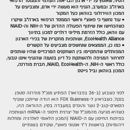
הסיני, שאומץ על ידי ארגון הבריאות העולמי והממסד הרפואי
בארה"ב ובמערב, הנגיף הוא מעשה ידי אדם, ומצביעים על
המכון הווירולוגי בווהאן כעל המקור
• עוד נחשף כי פאוצ'י וראשי הממסד הרפואי בארה"ב שיקרו
כשהכחישו את שיתוף הפעולה ההדוק של ה-NIH וה-NIAID
עם ווהאן, כולל הזרמת מיליוני דולרים למכון בתיווך
EcoHealth Alliance, ושותפות מחקרית של בכירי הארגון
• כמו כן, הממצאים שנחשפים מצביעים על הקשרים
המפותלים שהתקיימו בין השחקנים המרכזיים שהיו שותפים
לחרחור המגיפה ולהשתקת כל דיון בטענה שהנגיף איננו טבעי,
כולל ראשי ה-NIH, ה-NIAID, EcoHealth, חברת מודרנה,
המכון בווהאן וביל גייטס
לפני כשבוע (ב-26 בפברואר) הפתיע מנכ"ל מודרנה סטפן
בנקל, כשבראיון ל-FOX Buisness הוא הודה שייתכן שנגיף
הסארס-קוב-2 נוצר והונדס במעבדה בסין. ההודאה הזו,
כשהיא מגיעה מהמנכ"ל של יצרנית חיסוני ה-mRNA השותפה
בפיתוח החיסון עם ה-NIAID (המכון הלאומי לאלרגיה ומחלות
זיהומיות) בראשות ד"ר אנטוני פאוצ'י, שקידם בשנתיים