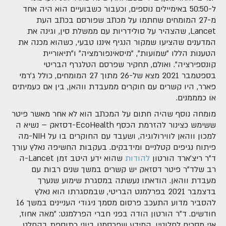
ל-50:50 באימיילים נוספים, וכעבור כשבועיים הוא היה אחד
מ-27 המומחים שחתמו על מכתב שפורסם בכתב העת
Lancet, שהצהיר על סולידריות עם ממשלת סין, וגינה את
המדענים שהציעו שמקור הנגיף איננו טבעי, כשהוא מכנה את
הטענות הללו "שמועות", "מיסאינפורמציה" ו"תיאוריית
קונספירציה". ואולם, תחקיר שפרסם הטלגרף הבריטי
בספטמבר 2021 מצא של-26 מתוך 27 המומחים, כולל ג'רמי
פארר, היו קשרים עם חוקרים ממעבדת ווהאן, בין אם כעמיתים
או כמממנים.
מומחה נוסף שהיה חתום על המכתב הוא לא אחר מאשר פיטר
דסזאק – נשיא ה-EcoHealth ששימש כצינור להזרמת הכסף
מה-NIH למכון ווהאן לווירולוגיה, ושעבד עם החוקרים בו על
פיתוח נגיפים קטלניים ומידבקים. בעקבות החשיפה נאלץ עורך
ה-Lancet ד"ר ריצ'ארד הורטון
להודות
שהוא ידע היטב זמן
רב שלד"ר פיטר דסזאק יש קשרים במשך שנים רבות עם
מעבדת ווהאן. הודאתו נעשתה במסגרת שימוע שנערך
בדצמבר 2021 בפרלמנט הבריטי, שבמסגרתו הוא נאלץ
להסביר מדוע התעכב פרסום מסמך ניגודי העניינים במשך 16
חודשים. ד"ר הורטון הודה בפני חברי הפרלמנט: "מאה אחוז,
אני מסכים לחלוטין. המידע שפרסמנו ביוני כתוספת בהחלט