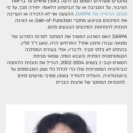
מחקרים שעלולים לשמש גם לרעה באופן שיאיים על בריאות
הציבור, על הסביבה או על הביטחון הלאומי. יתירה מכך, על פי
מכתב הדחייה של DARPA
, ההצעה אף לא הזכירה או העריכה
את הסיכונים מביצוע מחקרי Gain-of-Function, או הציגה
תוכנית להפחתת הסיכונים הנובעים מהם.
האם הארגון המשיך את המחקר למרות הסירוב של DARPA
ומצאה עבורו מימון אחר? התרחיש הזה, טוען ד"ר סלין,
בהחלט לא בלתי סביר, לדבריו, אולי בעזרת המפלגה
הקומוניסטית הסינית והצבא הסיני, שמאז מגיפת
הסארס-קוב-1 בשנים 2002-2004, הגדיל את תוכנית הלוחמה
הביולוגית המסורתית שלו כדי לכלול כלי נשק המבוססים על
ביוטכנולוגיה, והצליח להחדיר באופן מסיבי מדענים סינים
לתוכניות המחקר של ארצות הברית.