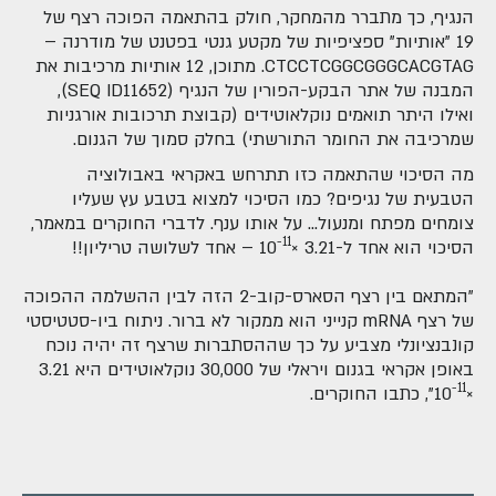
הנגיף, כך מתברר מהמחקר, חולק בהתאמה הפוכה רצף של
19 "אותיות" ספציפיות של מקטע גנטי בפטנט של מודרנה –
CTCCTCGGCGGGCACGTAG. מתוכן, 12 אותיות מרכיבות את
המבנה של אתר הבקע-הפורין של הנגיף (SEQ ID11652),
ואילו היתר תואמים נוקלאוטידים (קבוצת תרכובות אורגניות
שמרכיבה את החומר התורשתי) בחלק סמוך של הגנום.
מה הסיכוי שהתאמה כזו תתרחש באקראי באבולוציה
הטבעית של נגיפים? כמו הסיכוי למצוא בטבע עץ שעליו
צומחים מפתח ומנעול... על אותו ענף. לדברי החוקרים במאמר,
−11
הסיכוי הוא אחד ל-3.21 ×10
– אחד לשלושה טריליון!!
"המתאם בין רצף הסארס-קוב-2 הזה לבין ההשלמה ההפוכה
של רצף mRNA קנייני הוא ממקור לא ברור. ניתוח ביו-סטטיסטי
קונבנציונלי מצביע על כך שההסתברות שרצף זה יהיה נוכח
באופן אקראי בגנום ויראלי של 30,000 נוקלאוטידים היא 3.21
−11
×10
", כתבו החוקרים.