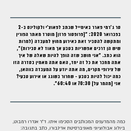
סר ג'רמי פארר באימייל שכתב לפאוצ'י ולקולינס ב-2
בפברואר 2020: "[פרופסור פרזן] מוטרד מאתר הפורין
ומתקשה להסביר זאת כאירוע מחוץ למעבדה (למרות
שיש הן דרכים אפשריות בטבע אך מאוד לא סבירות)",
הוא כתב. "אני חושב שזה הופך להיות שאלה של איך
אתה מחבר את כל זה יחד, האם אתה מאמין בסדרה הזו
של צירופי מקרים, מה אתה יודע על המעבדה בווהאן,
כמה יכול להיות בטבע - שחרור בשוגג או אירוע טבעי?
אני [מהמר על] 70:30 או 60:40".
כמה מהמדענים המכותבים הסכימו איתו. ד"ר אנדרו רמבוט,
ביולוג אבולוציוני מאוניברסיטת אדינבורו, כתב בתגובה: