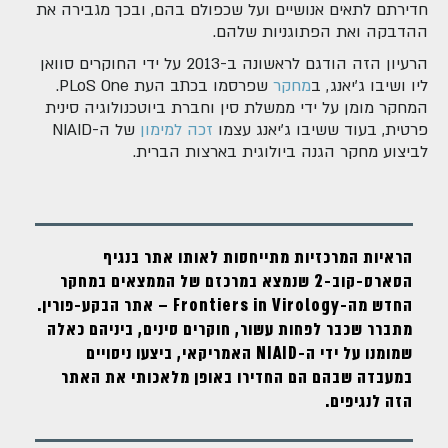
חדירתם לתאים אנושיים ועל שכפולם בהם, ובכך מגבירה את
ההדבקה ואת הפתוגניות שלהם.
הרעיון הזה הודגם לראשונה ב-2013 על ידי החוקרים סוואן
ליו ושיבו ג'יאנג, ב
מחקר
שפרסמו בכתב העת PLoS One.
המחקר מומן על ידי ממשלת סין וחברת ביוטכנולוגיה סינית
פרטית, בעוד ששיבו ג'יאנג עצמו
זכה למימון
של ה-NIAID
לביצוע מחקר הגנה ביולוגית בארצות הברית.
הראיות המרכזיות מתייחסות לאותו אתר בנגיף
הסארס-קוב-2 שנמצא במרכזם של הממצאים במחקר
החדש מה-Frontiers in Virology – אתר הבקע-פורין.
מתברר שכבר לפחות עשור, חוקרים סינים, ביניהם כאלה
שמומנו על ידי ה-NIAID האמריקאי, ביצעו ניסויים
במעבדה שבהם הם החדירו באופן מלאכותי את האתר
הזה לנגיפים.