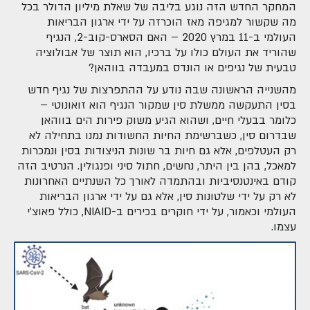
המחקר החדש הזה נוגע בליבה של שאלת מיליון הדולר בכל
מה שקשור למגיפה מאז הוכרזה על ידי ארגון הבריאות
העולמי ב-11 במרץ 2020 – האם הסארס-קוב-2, הנגיף
שהוריד את העולם כולו על ברכיו, הוא תוצר של אבולוציה
טבעית של נגיפים או הונדס במעבדה בווהאן?
מהשנייה הראשונה שבה נודע על ההתפרצות של נגיף חדש
בסין התעקשה ממשלת סין שמקור הנגיף הוא זואונוטי –
כלומר בבעלי חיים, ושהוא הגיע משוק פירות הים בווהאן
שבדרום סין, כשברשימת החיות החשודות נמנו בתחילה לא
רק העטלפים, אלא גם חיות בר שונות הניצודות בסין ונמכרות
למאכל, בהן בין היתר, נחשים, חתול סיני ופנגולין. הנרטיב הזה
קודם באינטנסיביות ובהתמדה לאורך כל השנתיים האחרונות
לא רק על ידי שלטונות סין, אלא גם על ידי ארגון הבריאות
העולמי וכאמור, על ידי חוקרים בכירים ב-NIAID, כולל פאוצ'י
עצמו.