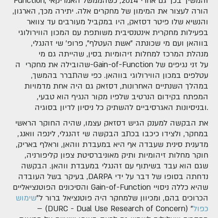
Function, והמשיך בכך גם אחרי 2014, כשהממשל האמריקאי
הורה לעצור את המימון של מחקרים אלה. יתירה מכך, הארגון,
והנשיא שלו פיטר דסזאק, היו במקביל מעורבים עד צוואר
בפעילות מחקרית אינטנסיבית משותפת עם המכון הווירולוגי
בווהאן ועם מי שכונתה "אשת העטלף", פרופ' שי זהנגלי,
מנהלת המרכז למחלות זיהומיות בסין, שהייתה גם מי
שהובילה את מחקרי ה-Gain-of-Function על זני נגיפים של
עטלפים במכון הווירולוגי בווהאן. כפי שהתברר בהמשך,
במהלך השנתיים האחרונות, דסזאק גם היה אחת מדמויות
המפתח בקידום הנרטיב שלפיו מקור הנגיף הוא טבעי,
ובניסיונות האגרסיביים להשתיק כל ניסיון לדיון בסוגיה.
את הבקשה למענק הגיש דסזאק עצמו, שהיה החוקר הראשי
במחקר, ולצידו כיכבו בכתב הבקשה שי זהנגלי, לינפה וואנג,
מדענית סינית שעבדה אף היא במעבדת ווהאן, וראלף באריק,
חוקר מחלות זיהומיות ותיק מאוניברסיטת צפון קליפורניה,
שגם הוא עבד בשיתוף עם זהנגלי במעבדת ווהאן. הבקשה
נדחתה בסופו של דבר על ידי DARPA, בעיקר בשל העובדה
שהיא כללה ניסויי Gain-of-Function והסיכונים הפוטנציאליים
הכרוכים בהם, ומכיוון שלמחקר היה פוטנציאל ברור ל"
שימוש
כפול
" (DURC - Dual Use Research of Concern) –