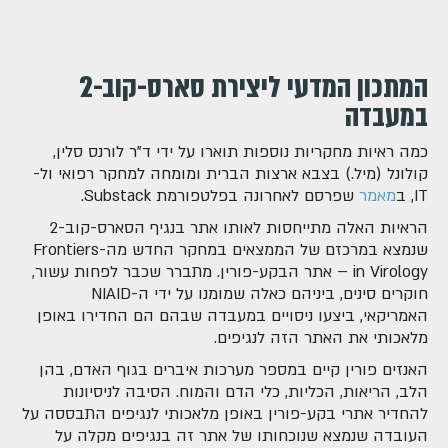
המתכון המדעי ליצירת סארס-קוב-2
במעבדה
כמה ראיות מחקריות נוספות תוארו על ידי ד"ר לורנס סלין,
קולונל (מיל.) בצבא ארצות הברית ומומחה למחקר רפואי ול-
IT, ב
מאמר
שפרסם לאחרונה בפלטפורמת Substack.
הראיות האלה מתייחסות לאותו אתר בנגיף הסארס-קוב-2
שנמצא במרכזם של הממצאים במחקר החדש מה-Frontiers
in Virology – אתר הבקע-פורין. מתברר שכבר לפחות עשור,
חוקרים סינים, ביניהם כאלה שמומנו על ידי ה-NIAID
האמריקאי, ביצעו ניסויים במעבדה שבהם הם החדירו באופן
מלאכותי את האתר הזה לנגיפים.
האנזים פורין קיים במספר מערכות איברים בגוף האדם, בהן
הלב, הריאות, הכליות, כלי הדם והמוח. הסיבה לניסיונות
להחדיר אתרי בקע-פורין באופן מלאכותי לנגיפים התבססה על
העובדה שנמצא שנוכחותו של אתר זה בנגיפים מקלה על