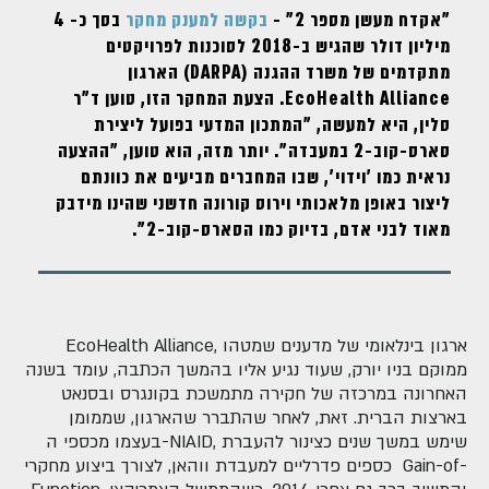
"אקדח מעשן מספר 2" -
בקשה למענק מחקר
בסך כ- 4
מיליון דולר שהגיש ב-2018 לסוכנות לפרויקטים
מתקדמים של משרד ההגנה (DARPA) הארגון
EcoHealth Alliance. הצעת המחקר הזו, טוען ד"ר
סלין, היא למעשה, "המתכון המדעי בפועל ליצירת
סארס-קוב-2 במעבדה". יותר מזה, הוא טוען, "ההצעה
נראית כמו 'וידוי', שבו המחברים מביעים את כוונתם
ליצור באופן מלאכותי וירוס קורונה חדשני שהינו מידבק
מאוד לבני אדם, בדיוק כמו הסארס-קוב-2".
EcoHealth Alliance, ארגון בינלאומי של מדענים שמטהו
ממוקם בניו יורק, שעוד נגיע אליו בהמשך הכתבה, עומד בשנה
האחרונה במרכזה של חקירה מתמשכת בקונגרס ובסנאט
בארצות הברית. זאת, לאחר שהתברר שהארגון, שממומן
בעצמו מכספי ה-NIAID, שימש במשך שנים כצינור להעברת
כספים פדרליים למעבדת ווהאן, לצורך ביצוע מחקרי Gain-of-