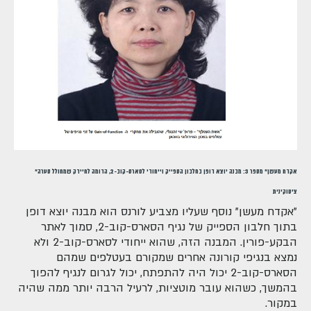
"אקדח מעשן" מספר 3: מבנה יוצא דופן בחלבון הספייק וייחודי לסארס-קוב-2, הדומה לחיידק שמחולל סערה
ציטוקינית
"אקדח מעשן" נוסף שעליו מצביע לורנס הוא מבנה יוצא דופן
בתוך חלבון הספייק של נגיף הסארס-קוב-2, סמוך לאתר
הבקע-פורין. המבנה הזה, שהוא ייחודי לסארס-קוב-2 ולא
נמצא בנגיפי קורונה אחרים שמקורם בעטלפים שמהם
הסארס-קוב-2 יכול היה להתפתח, יכול לגרום לנגיף להפוך
בהמשך, כשהוא עובר מוטציות, לרעיל הרבה יותר ממה שהיה
במקור.