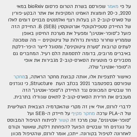
על פי
מאמר
שפורסם בשרת הטרום פרסום bioRxiv במאי
2020, כ-20 חומצות האמינו המקיפות את אתר הבקע-פורין
של סארס-קוב-2 הן בעלות רצף ואלמנטים מבניים דומים לאלו
של החיידק סטפילוקוקלי אנרוטוקסין B (SEB). החיידק הזה
פועל כ"סופר-אנטיגן" ומפעיל את מערכת החיסון באופן
שממריץ שחרור כמויות גדולות של ציטוקינים – מה שמכונה
לעתים קרובות "סערת ציטוקינים", ומסוגל לייצר היפר-דלקת
באיברים מרובים, בדומה לתסמונת הלם רעיל. המחברים גם
מסבירים כי מוטציות הסארס-קוב-2 מגבירות את אופי
ה"סופר-אנטיגן" שלה.
כאישור לתצפיות אלו, אותה קבוצת מחקר הראתה, ב
מחקר
שפורסם בספטמבר 2021 בכתב העת Structure, כי נוגדנים
חד שבטיים המכוונים נגד החיידק ה"סופר-אנטיגן" הזה
מעכבים את חדירת הסארס-קוב-2 לתאים שגודלו בתרבית.
לדברי לורנס, אולי אין זה מקרי שהאקדמיה הצבאית השלישית
של ה-PLA ערכה
מחקר מקיף
על חיידק ה-SEB ועל
"סופר-אנטיגנים", שכן מרכז זה
קשור
לפיתוח הטיפול המבוסס
על נוגדנים חד שבטיים הפועל להפחתת דלקת, שאושר וקודם
לאחרונה לטיפול בקורונה. ייתכן, אומר לורנס, שהטיפול מכוון