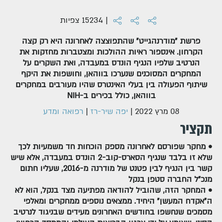
| 15234 צפיות
פרשת "מודרנהגייט" שהתפוצצה לאחרונה היא רק קצה
הקרחון. אינספור ראיות ההולכות ומצטברות מחזקות את
הנרטיב שלפיו הנגיף הונדס במעבדה, ואת השקרים על
המחקרים המסוכנים שנערכו בווהאן, וחושפות את היקף
שיתוף הפעולה בין בעלי האינטרס שהיו מעורבים במחקרים
בווהאן, כולל בכירים ב-NIH
08 מרץ 2022
|
יפה שיר-רז
|
רפואה ומדע
תקציר
• מחקר שפורסם לאחרונה מספק הוכחות חד משמעיות לכך
שלא זו בלבד שנגיף הסארס-קוב-2 הונדס במעבדה, אלא שיש
קשר בין הנגיף לבין פטנט של מודרנה מ-2016, שעליו חתום
מנכ"ל החברה סטפן בנקל
• המחקר הזה, שהוביל להודאה מפתיעה מצד בנקל, הוא לא
ה"אקדח המעשן" היחיד. ממצאים נוספים ממחקרים ומאלפי
מסמכים שנחשפו בחודשים האחרונים מעידים שבניגוד לנרטיב