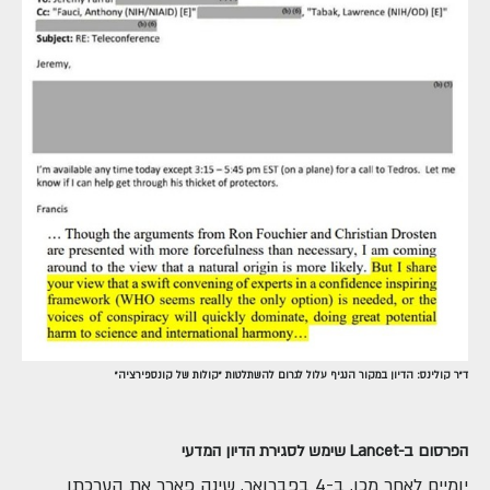
ד"ר קולינס: הדיון במקור הנגיף עלול לגרום להשתלטות "קולות של קונספירציה"
הפרסום ב-Lancet שימש לסגירת הדיון המדעי
יומיים לאחר מכן, ב-4 בפברואר, שינה פארר את הערכתו