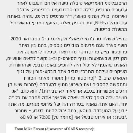
הרפובליקני האמריקאי קיבלה גישה אליהם השבוע לאחר
ערעורים מרובים, כללה כתריסר מדענים בבריטניה, ארה"ב
ואירופה, כולל אנתוני פאוצ'י, ד"ר פרנסיס קולינס, שהיה באותה
עת מנהל ה-NIH, וסר פטריק ואלנס, היועץ המדעי הראשי של
ממשלת בריטניה.
במייל ששלח סר ג'רמי לפאוצ'י ולקולינס ב-2 בפברואר 2020
חשף פארר שגם מדענים מובילים נוספים, בהם בין היתר
פרופסור מייק פרזן, חוקר מהרווארד שגילה לראשונה את
הקולטן שבאמצעותו נגיף הסארס-קוב-1 נקשר לתאים אנושיים,
האמינו שהנגיף לא יכול היה להופיע באופן טבעי, ושהחשדות
העיקריים שלהם התרכזו סביב אתר הבקע-פורין של נגיף
הסארס-קוב-2. "[פרופסור פרזן] מוטרד מאתר הפורין
ומתקשה להסביר זאת כאירוע מחוץ למעבדה (למרות שיש הן
דרכים אפשריות בטבע אך מאוד לא סבירות)", הוא כתב. "אני
חושב שזה הופך להיות שאלה של איך אתה מחבר את כל זה
יחד, האם אתה מאמין בסדרה הזו של צירופי מקרים, מה אתה
יודע על המעבדה בווהאן, כמה יכול להיות בטבע - שחרור
בשוגג או אירוע טבעי? אני [מהמר על] 70:30 או 60:40".