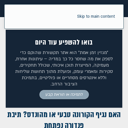
Skip to main content
בואו להשפיע עוד היום
"מגזין זמן אמת" הוא אתר תקשורת שהוקם כדי
לספק את מה שחסר כל כך במדיה – עיתונות אחרת,
מעמיקה, המייצרת תוכן איכותי, שכולל תחקירים,
סקירות ומאמרי עומק, ופועלת מתוך תחושת שליחות
וללא אינטרסים מסחריים או פוליטיים, בתמיכת
הציבור הרחב.
לתמיכה או הוראת קבע
האם נגיף הקורונה טבעי או מהונדס? תיבת
פנדורה נפתחת