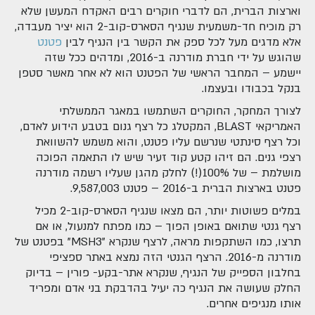
וארצות הברית, הם לדברי חוקרים רבים האקדח המעשן שלא
רק מוכיח חד-משמעית שנגיף הסארס-קוב-2 הוא יציר מעבדה,
אלא מדגים מעל לכל ספק את הקשר בין הנגיף לבין
פטנט
שהוגש על ידי חברת מודרנה ב-2016, ומדהים ככל שזה
יישמע – המחבר הראשי של הפטנט הוא לא אחר מאשר סטפן
בנקל בכבודו ובעצמו.
לצורך המחקר, החוקרים השתמשו במאגר הממשלתי
האמריקאי BLAST, המקטלג כל רצף גנום בטבע הידוע לאדם,
וכל רצף סינתטי שנרשם עליו פטנט, והוא משמש להשוואת
רצפי גנים. הם זיהו קטע קוד זעיר שיש לו התאמה הפוכה
מושלמת – של 100%(!) לחלק מהגן שעליו רשמה מודרנה
פטנט בארצות הברית ב-2016 – פטנט 9,587,003.
במלים פשוטות יותר, הם מצאו שנגיף הסארס-קוב-2 מכיל
רצף גנטי שתואם באופן הפוך – כמו מפתח למנעול, או אם
תרצו, כמו השתקפות מראה, לרצף שנקרא "MSH3" בפטנט של
מודרנה מ-2016. הרצף הגנטי הזה נמצא באתר ספציפי
בחלבון הספייק של הנגיף, שנקרא אתר-בקע- פורין – בדיוק
החלק שעושה את הנגיף כה יעיל בהדבקת בני אדם ומפריד
אותו מנגיפים אחרים.