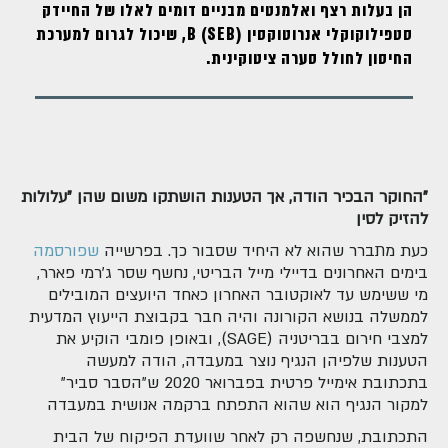
הן בעלות רצף ואלמנטים מבניים דומים לאלו של החיידק
סטפילוקוקלי אנרוטוקסין B (SEB), שיכול לגרום למערכת
החיסון לחולל סערה ציטוקינית.
"החוקר הבכיר הודה, אך הטענות הושתקו משום שהן "עלולות
להזיק לסין
כעת מתברר שהוא לא היחיד שסבור כך. בפרשייה
שפורסמה
בימים האחרונים בדיילי מייל הבריטי, נחשף שסר ג'רמי פארר,
מי ששימש עד לאוקטובר האחרון כאחד היועצים המובילים
לממשלה בנושא הקורונה והיה חבר בקבוצת הייעוץ המדעית
למצבי חירום בבריטניה (SAGE), ובאופן פומבי הוקיע את
הטענות שלפיהן הנגיף נוצר במעבדה, הודה למעשה
בתכתובת אימייל פרטית בפברואר 2020 ש"הסבר סביר"
למקור הנגיף הוא שהוא התפתח ברקמה אנושית במעבדה
התכתובת, שנחשפה רק לאחר שוועדת הפיקוח של הבית