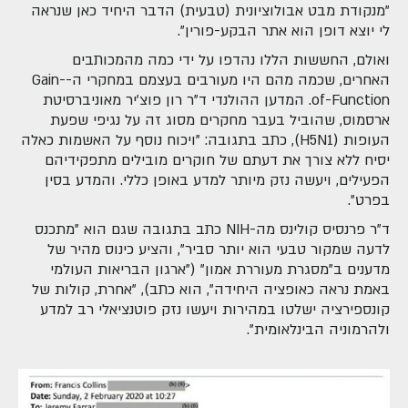
"מנקודת מבט אבולוציונית (טבעית) הדבר היחיד כאן שנראה
לי יוצא דופן הוא אתר הבקע-פורין".
ואולם, החששות הללו נהדפו על ידי כמה מהמכותבים
האחרים, שכמה מהם היו מעורבים בעצמם במחקרי ה-Gain-
of-Function. המדען ההולנדי ד"ר רון פוצ'יר מאוניברסיטת
ארסמוס, שהוביל בעבר מחקרים מסוג זה על נגיפי שפעת
העופות (H5N1), כתב בתגובה: "ויכוח נוסף על האשמות כאלה
יסיח ללא צורך את דעתם של חוקרים מובילים מתפקידיהם
הפעילים, ויעשה נזק מיותר למדע באופן כללי. והמדע בסין
בפרט״.
ד"ר פרנסיס קולינס מה-NIH כתב בתגובה שגם הוא "מתכנס
לדעה שמקור טבעי הוא יותר סביר", והציע כינוס מהיר של
מדענים ב"מסגרת מעוררת אמון" ("ארגון הבריאות העולמי
באמת נראה כאופציה היחידה", הוא כתב), "אחרת, קולות של
קונספירציה ישלטו במהירות ויעשו נזק פוטנציאלי רב למדע
ולהרמוניה הבינלאומית".