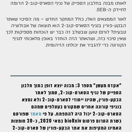
לאותו מבנה בחלבון הספייק של נגיף הסארס-קוב-2 הדומה
לחיידק ה-SEB.
לאור הממצאים האלו, כולל המחקר החדש – מה הסיכוי שאתר
הבקע-פורין בנגיף הסארס-קוב-2 הוא תוצאה של אבולוציה
טבעית? לורנס טוען שבשלב זה כבר יש הוכחות מספיקות לכך
שאין סיכוי כזה, ושהאתר הזה הוחדר באופן מלאכותי לנגיף
הקורונה כדי להגביר את יכולתו הזיהומית.
"אקדח מעשן" מספר 3: מבנה יוצא דופן בתוך חלבון
הספייק של נגיף הסארס-קוב-2, סמוך לאתר
הבקע-פורין, שהינו ייחודי לסארס-קוב-2 ולא נמצא
בנגיפי קורונה אחרים שמקורם בעטלפים שמהם
הסארס-קוב-2 יכול היה להתפתח. על פי
מאמר
שפורסם
בשרת הטרום פרסום bioRxiv במאי 2020, כ-20 חומצות
האמינו המקיפות את אתר הבקע-פורין של סארס-קוב-2