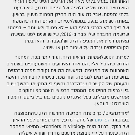
האחרונות במרץ בלתי נלאה את הנרטיב הסיני שלפיו הנגיף
הוא תוצר תמים של אבולוציה של נגיפים בטבע, היא כמעט
בלתי נתפסת. אבל זה עוד היה החלק הפחות מעניין בראיון.
באותה נשימה, כמעט בנונשלאנטיות, הוא גם הודה שהמקור
של רצף דנ"א מרכזי בנגיף הוא – לא פחות ולא יותר – בפטנט
שרשמה החברה שלו כבר ב-2016, שלוש שנים לפני שמישהו
מאיתנו דמיין את המגיפה הזו, וש"מעבדת ווהאן בסין
הקומוניסטית עבדה על שיפור הגן או שינוי".
למרות הנונשלאנטיות, הראיון הזה, ועוד יותר מכך, המחקר
החדש שהוביל אליו, הם אחד האירועים המשמעותיים בשנתיים
האחרונות של המגיפה, ולמעשה מהווים נקודת מפנה דרמטית
בחשיפת הגורמים למגיפה, ועוד מכך, בניסיון להבין את ההיקף
והעומק של הקשרים שבהדרגה נחשף כי התקיימו במשך שנים
בין יצרניות החיסונים, הממסד הרפואי האמריקני וחוקרים
אמריקנים מובילים, בעלי אינטרס נוספים כמו ביל גייטס, והמכון
הווירולוגי בווהאן.
"מודרנהגייט", כך כונתה הפרשה החדשה הזו, שהתפוצצה
בעקבות
הפרסום
של מחקר מדעי, ימים ספורים לפני הראיון
של בנקל, בכתב העת Frontiers in Virology. ממצאי המחקר
הזה, שנערך על ידי קבוצת מדענים מהודו, שוויץ, איטליה