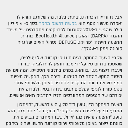
אבל זו עדיין הוכחה נסיבתית בלבד. מה שלורנס קורא לו
"אקדח מעשן" נוסף הוא
בקשה למענק מחקר
בסך כ- 4 מיליון
דולר שהגיש ב-2018 לסוכנות לפרויקטים מתקדמים של משרד
ההגנה (DARPA) הארגון EcoHealth Alliance. כותרת
ההצעה הייתה: "פרויקט DEFUSE: נטרול האיום של נגיף
קורונה ממקור-עטלף".
על פי הצעת המחקר, דגימות נגיפי קורונה של עטלפים,
שנאספו בדרום סין על ידי מכון ווהאן לווירולוגיה, יבודדו
ויעברו ריצוף גנטי בווהאן, בפרט בחלבוני הספייק, המהווים את
היסוד המקשר לתחילת הזיהום. יתירה מכך, הבקשה מציינת
במפורש את כוונת החוקרים להחדיר באופן מלאכותי אתרי
בקע-פורין לנגיפי עטלפים רבים שזוהו בסין, ולבדוק את
יכולתם של הנגיפים המהונדסים הללו להדביק תאים אנושיים.
הצעת המחקר הזו, טוען ד"ר סלין, היא למעשה, "המתכון
המדעי בפועל ליצירת סארס-קוב-2 במעבדה". יותר מזה, הוא
טוען, "ההצעה נראית כמו 'וידוי', שבו המחברים מביעים את
כוונתם ליצור באופן מלאכותי וירוס קורונה חדשני שהינו מידבק