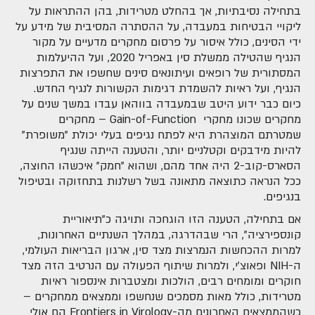
בתחילה נסיבתיות, אך בהחלט מטרידות, בהן ההתראות על
ליקויי הבטיחות במעבדה, על ההסתרה המסיבית של מידע על
ידי הסינים, כולל איסור על פרסום מחקרים מדעיים על מקור
הנגיף שהטילה ממשלת סין באפריל 2020, ועל ההיעלמות
המסתורית של רופאים ועיתונאים סינים שחשפו את התפרצות
הנגיף, ועל ראיות להשמדת דגימות הקשורות לנגיף החדש.
כיום כבר ידוע היטב שבמעבדה בווהאן עבדו במשך שנים על
מחקרים שכונו מחקרי Gain-of-Function – מחקרים
שמטרתם המוצהרת היא לפתח נגיפים בעלי יכולת "משופרת"
להיות מידבקים וקטלניים יותר, והטענה הייתה שנגיף
הסארס-קוב-2 היה אחד מהם, ושהוא "חמק" איכשהו החוצה,
ככל הנראה כתוצאה מתאונה בשל רשלנות בתחזוקה ובטיפול
בנגיפים.
אם בתחילה, הטענה הזו הוגחכה ותויגה כ"תיאוריית
קונספירציה", הרי שבהדרגה, במהלך השנתיים האחרונות,
למרות ההכחשות הנמרצות מצד סין, ארגון הבריאות העולמי,
ה-NIH ופאוצ'י, ולמרות שיתוף הפעולה עם הנרטיב הזה מצד
חוקרים ומומחים רבים, הולכות ומצטברות אינספור ראיות
מטרידות, כולל מאות מסמכים שנחשפו וממצאים ממחקרים –
כשהממצאים האחרונים מה-Frontiers in Virology הם אולי