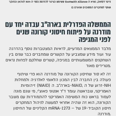
פיטר דסזאק, נשיא ה-EcoHealth Alliance ששימש כצינור להזרמת כספי ה-NIH לווהאן וכחוקר
שותף למחקרים המסוכנים שנערכו בו
הממשלה הפדרלית בארה"ב עבדה יחד עם
מודרנה על פיתוח חיסוני קורונה שנים
לפני המגיפה
מלבד הממצאים המדעיים, לראיות המצטברות נוסף בהדרגה
עוד ועוד מידע שמצביע על הקשרים שמחברים כבר שנים בין
השחקנים המשמעותיים במגיפה, קשרים שחלקם לפחות נראים
מטרידים מאוד.
זה לא סוד שחיסון הקורונה של מודרנה הוא פרי שיתוף
פעולה בין החברה לבין המכון הלאומי לאלרגיה ולמחלות
זיהומיות (NIAID) בארה"ב. ה-NIAID, זרוע של ה-NIH
האמריקני, שבראשה עומד ד"ר אנטוני פאוצ'י, מי שגם מונה
לעמוד בראש כוח המשימה האמריקני להתמודדות עם משבר
הקורונה, הוא זה שהיה אחראי למעשה לניהול המחקרים
הקליניים של החיסון mRNA-1273 – חיסון הקוביד-19 של
מודרנה.