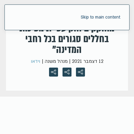
ראשת העיר ניו-יורק: “אנו
Skip to main content
מחוקקים חוק עטיית מסיכות
בחללים סגורים בכל רחבי
המדינה”
12 דצמבר 2021
| מנהל משנה |
וידאו