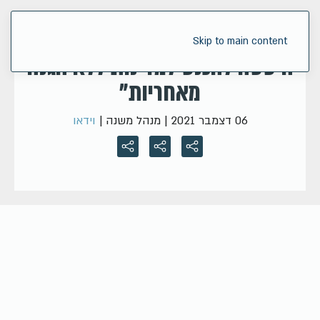
נשיא הבנק העולמי: "פייזר
Skip to main content
היססה להכנס למדינות ללא הגנה
מאחריות"
06 דצמבר 2021
| מנהל משנה |
וידאו