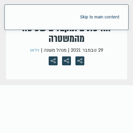
הכבאים ביוון מוחים נגד כפיית
Skip to main content
החיסונים ומקבלים שטיפה
מהמשטרה
29 נובמבר 2021
| מנהל משנה |
וידאו