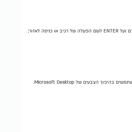
המשיכו להשתמש בכפתור ה-TAB לשם מעבר לאזור / רכיב הבא; לחצו על SHIFT+TAB יחדיו לשם חזרה לאזור / רכיב קודם ועל ENTER לשם הפעלה של רכיב או כניסה לאזור;
הצבעים של Microsoft Desktop.