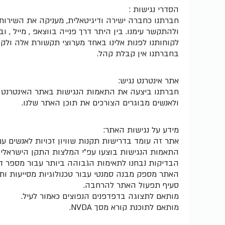
הסדרי נגישות :
חברתנו כחברה ישירה ודיגיטאלית, מעניקה את השירותי
ולהתקשר עימנו. בין היתר דרך פנייה בווצאפ , מייל ,
לקוחותנו לפנות אלינו באחד מערוצי תקשורת אלה ולקב
בחברתנו אין קבלת קהל.
אתר אינטרנט נגיש:
חברתנו ביצעה את התאמות הנגישות באתר האינטרנט 
ולאנשים מבוגרים הצורכים את תוכן האתר שלנו.
מידע על נגישות האתר:
אתר זה עומד בדרישות תקנות שוויון זכויות לאנשים עם מוגבלות (התא
התאמות הנגישות בוצעו עפ"י המלצות התקן הישראלי (ת"י 5568) לנגישות תכנים באינטרנט ברמת AA ומסמך WCAG2.0 
הבדיקות נבחנו לתאימות הגבוהה ביותר עבור מספר דפ
סעיף תפעול האתר להרחבה.
מותאם לתצוגה בדפדפנים הנפוצים כאמור לעיל.
מותאם לתוכנת קורא מסך NVDA.