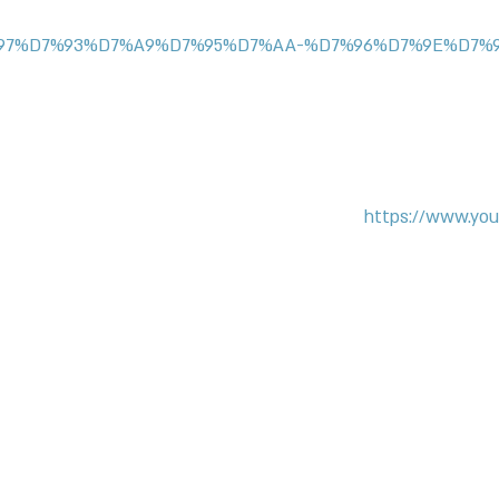
D7%97%D7%93%D7%A9%D7%95%D7%AA-%D7%96%D7%9E%D7%9
https://www.yo