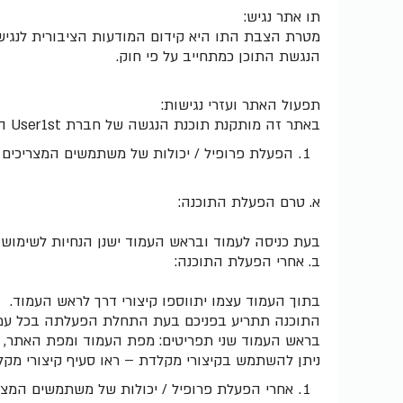
תו אתר נגיש:
מטרת הצבת התו היא קידום המודעות הציבורית לנגישות
הנגשת התוכן כמתחייב על פי חוק.
תפעול האתר ועזרי נגישות:
באתר זה מותקנת תוכנת הנגשה של חברת User1st המאפשרת תיקון של הקוד, התצורה והתוכן של האתר. להלן פירוט על אופן השימוש בתוכנת הנגשה זו.
הפעלת פרופיל / יכולות של משתמשים המצריכים 
א. טרם הפעלת התוכנה:
בעת כניסה לעמוד ובראש העמוד ישנן הנחיות לשימוש 
ב. אחרי הפעלת התוכנה:
בתוך העמוד עצמו יתווספו קיצורי דרך לראש העמוד.
התוכנה תתריע בפניכם בעת התחלת הפעלתה בכל עמוד
בראש העמוד שני תפריטים: מפת העמוד ומפת האתר, כך 
ניתן להשתמש בקיצורי מקלדת – ראו סעיף קיצורי מקל
אחרי הפעלת פרופיל / יכולות של משתמשים המצרי