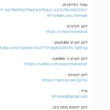
עמוד הפייסבוק :
F-%D7%90%D7%9E%D7%AA-113747861083733/?
ref=pages_you_manage
לינק לטלגרם :
https://t.me/rtnewscoil
לינק לערוץ youtube :
utube.com/channel/UCcVTDY3gdO3D5XYG_fg5ECg
לינק לערוץ ה rumble :
https://rumble.com/user/zmanemet
לינק לטוויטר :
https://twitter.com/Qr7lU
מייל :
ilrtnews@gmail.com
לינק לטופס מתנדבים :