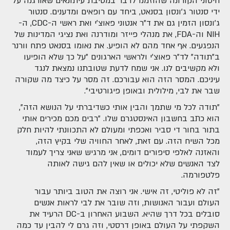
חיסוני הקורונה שהוזמנו לדבר במסיבת עיתונאים שאורגנה על
ידי סנטור ג'ונסון בסנאט, ביחד עם רופאים ומדענים. סנטור
ג'ונסון הזמין גם את ד"ר אנטוני פאוצ'י ואת ראשי ה-CDC, ה-
NIH וה-FDA, את מנהלי פייזר ומודרנה ואת נציגי המדינות של
הנפגעים. אף אחד מהם לא הופיע. את נאומו בסנאט פתח וורנר
ב"תודה" לד"ר פאוצ'י ולראשי הארגונים "על כך שלא הופיעו
ולא מקשיבים לנו. אני שמח לדעת שטובתנו נמצאת לנגד
עיניכם. המסר הזה הוא עבורכם. זה מסר על כיצד מה שקורה
שבר את לבי, מילולית ובאופן פיגורטיבי".
"תודה לכל מי שתמך והבין אותי כשדיברתי על הנושא הזה",
הוא כתב בחשבון האינסטגרם שלו. "רבים מכם מכירים אותי
בתור בחור די סביר ואכפתי ומעולם לא התכוונתי להיות חלק
מכל השיח הזה. עם זאת, לאחר החוויה שלי בקיץ הזה,
והאזנה לאלפי סיפורים דומים, אני מרגיש שאני צריך לעמוד
לצד האנשים שלא יכולים או שאין להם גישה לאותה
פלטפורמה.
"זה לא פוליטי, זה אישי. אני רוצה את הטוב ביותר עבור
העולם ועבור האנושות, וזה שובר את לבי לראות אנשים
סובלים בכל דרך שהיא. השבוע האחרון ב-DC הרעיד את
השקפתי על העולם באופן דרסטי, וזה גרם לי להבין עד כמה