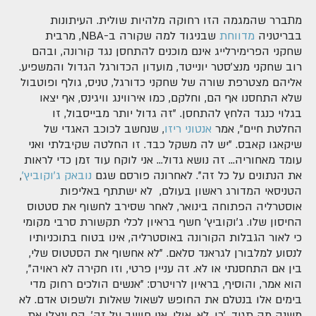
מתברר שהמגמה הזו רחוקה מלהיות שולית. העיתונות
בבריטניה
מדווחת
שבניגוד למה שקורה ב-NBA, מרבית
שחקני הפרימירלייג אינם מוכנים להתחסן נגד קורונה, ובהם
רוב שחקני מנצ'סטר יונייטד, מועדון הכדורגל הגדול והמשפיע.
אליהם מצטרפת שורה של שחקני כדורגל, טניס, גולף ופוטבול
שלא התחסנו אף הם, וחלקם, כמו אירווינג וויגינס, אף יצאו
בגלוי כנגד הלחץ להתחסן. "זה גדול יותר מבייסבול, זו
החלטת חיים", אמר
אנטוני ריזו
, שנחשב לכוכב האגדי של
שיקאגו קאבס. "יש לה משקל כבד. זו החלטה שקיבלתי ואני
עומד מאחוריה... זה נושא גדול... אני לוקח עוד זמן כדי לראות
את הנתונים על כל זה". לאחרונה פורסם שגם
נובאק ג'וקוביץ'
,
הטניסאי המדורג ראשון בעולם, לא ישתתף באליפות
אוסטרליה הפתוחה בינואר, לאחר שסירב לחשוף את סטטוס
החיסון שלו. ג'וקוביץ' חשף בראיון לכלי תקשורת סרבי מקומי
כי לאור הגבלות הקורונה באוסטרליה, אינו בטוח בתוכניותיו
לנסוע למלבורן לגראנד סלאם. "לא אחשוף את הסטטוס שלי,
בין אם התחסנתי או לא. זה עניין פרטי, וזו חקירה לא ראויה",
הוא אמר, והוסיף, בראיון לרויטרס: "אנשים הולכים רחוק מדי
בימים אלו בנטלם את החופש לשאול שאלות ולשפוט אדם. לא
משנה מה תגיד, 'כן, לא, אולי, אני חושב על זה', הם ינצלו את