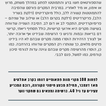
שהספורטאים חשו ברע והתמוטטו לפתע במהלך משחק, מרוץ
או אימון, או מיד לאחריו. במרבית המקרים פורסם שהסיבה
להתמוטטות קשורה ללב, כולל מיוקרדיטיס (דלקת בשריר
הלב), פריקרדיטיס (דלקת בקרום הלב) או שילוב של שניהם –
פרימיוקרדיטיס, התקפי לב או דום לב. הסיבה השנייה שדווחה
בשישה מקרים היא אירועי קרישיות, כולל תסחיף ריאתי, קרישי
דם בריאות ובמוח. נדגיש כי הרשימה שבידינו אף ארוכה יותר,
אך לצורך הזהירות הוסרו ממנה מקרים שבהם לא היו בידינו
פרטים מלאים, כך שנותרו רק המקרים שדווחו בהרחבה. כמו
כן, הוסרו מהרשימה מקרים שבהם צוינה עדות לגורמי סיכון
קודמים, כמו למשל, פגם לבבי.
לפחות 108 מקרי מוות פתאומיים דווחו בקרב אתלטים
מאז דצמבר, תחילת מבצע חיסוני הקורונה, רובם המכריע
צעירים עד גיל 40. ברשימה נמצאים גם שחקני נוער