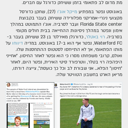
מת מדום לב פתאומי בזמן ששיחק כדורגל עם חברים.
באוגוסט נפטר במפתיע
מייקל אוג'ו
(27), שחקן כדורסל
מקצועי ניגרי-אמריקני מפלורידה ששיחק בעבר בקבוצת
Florida State center ועבר לסרביה. אוג'ו התמוטט במהלך
אימון ונפטר במהלך ניסיונות ההחייאה בבית חולים מקומי
בסרביה.
רוי באטלר
, כדורגלן מאירלנד בן 23 ששיחק בעבר ב-
Waterford FC, נפטר אף הוא ב-17 באוגוסט. במדיה
דיווחו
על
מותו הפתאומי, אך לא התייחסו לסטטוס ההתחסנות שלו.
ואולם, קרובי משפחתו מסרו כי הוא נפטר לאחר החיסון. "אחייני
היפהפה רוי בטלר, ווטרפורד סיטי האירית, נפטר היום, לאחר
"חיסון" הפלא... אני שבורת לב וכל כך כועסת", צייצה דודתו,
מריאן הארט בחשבון הטוויטר שלה.