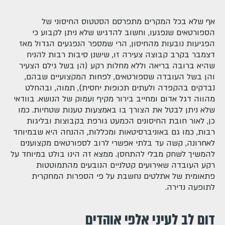
אף שלא בכל המקרים מתפרסם הסטטוס החיסוני של
הספורטאים שנפגעו, וחשוב להדגיש שלא ניתן לקבוע כי
הפגיעות נובעות מהחיסון, הרי שמספר הנפגעים הגדול מאז
דצמבר בקרב קבוצה צעירה זו, שישנן סיבות רבות להניח
שהיא ברובה בריאה וללא מחלות רקע (הן בשל גילם הצעיר
והן בשל העובדה שספורטאים, לפחות המקצועיים שבהם,
נבדקים בהקפדה ולעתים תכופות יחסית), תמוה, ובהחלט
מהווה דגל אדום ומחייב בירור מקיף ועמוק של הנושא. בוודאי
שלא ניתן לבטל את הצורך בו באמצעות טענות שטחיות. כמו
כן, לאור חובת החיסונים הכמעט גורפת בקבוצות ובליגות
רבות, כמו גם באוניברסיטאות ומכללות, ההנחה היא שבמיוחד
לאחרונה, קשה עד בלתי אפשרי לרוב לספורטאים מקצוענים
להמשיך לשחק מבלי להתחסן. ממצא זה הינו בולט במיוחד על
רקע העובדה שאירועים קטלניים הנובעים מהתמוטטות
פתאומית של אתלטים נחשבת על פי הספרות המחקרית
לתופעה נדירה.
דום לב לעיני אלפי אוהדים