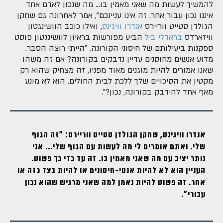
להמשיך לעשות מה שאני מאמין בו... מה שנכון לאדם אחד
איננו נכון עבור אחר. זה אינו עניינכם", אמר לאחרונה גם שחקן
הגולדן סטייט ווריירס
אנדרו וויגינס
, ואילו כוכב הוושינגטון
וויזארדס
בראדלי ביל
הביע מפורשות בראיון לוושינגטון פוסט
ספקנות ביעילותם של חיסוני הקורונה. "הייתי רוצה הסבר.
מדוע אנשים מחוסנים עדיין נדבקים בקורונה? אם זה משהו
שאנו אמורים להיות מוגנים מאוד מפניו, זה מצחיק שהוא רק
מקטין את הסיכויים שלך ללכת לבית החולים. הוא לא מונע
מאף אחד להידבק בקורונה, נכון?".
אנדרו וויגינס, שחקן הגולדן סטייט ווריירס: "זה הגוף
שלי. ואתם אומרים לי מה לעשות עם הגוף שלי... אני
נותר יציב עם מה שאני מאמין בו. זה עד כדי כך פשוט.
העניין הוא לא להיות אנטי-חיסונים או להיות בצד כזה או
אחר. זה פשוט להיות נאמן למה שאני מרגיש שהוא נכון
עבורי".