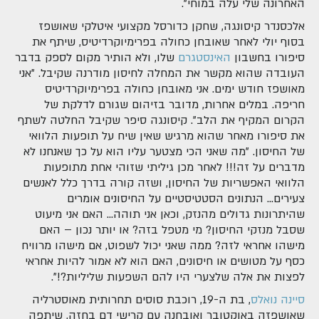
האחרונה שלי עלה במוחי".
אלכסנדר קיסונגה, שחקן כדורסל מקצועי איטלקי שאושפז
בסוף יולי לאחר שאובחן כחולה בפרימיוקרדיטיס, שיתף את
סיפורו בחשבון
האינסטגרם
שלו, ולא הותיר מקום לספק בדבר
העובדה שהוא מקשר את המחלה לחיסון מודרנה שקיבל. "אני
מאושפז חודש ימים. אני מאובחן כחולה בפרימיוקרדיטיס
חריפה. במלים אחרות, מדובר בזיהום שגורם לדלקת של
הקרום המקיף את הלב". קיסונגה סיפר שקיבל החלטה לשתף
את סיפורו מאחר שהוא מרגיש שאין שיח על תופעות הלוואי
של החיסון. "מה שאני הכי מצטער עליו הוא על כך שאנחנו לא
מדברים על זה!!! לאחר מכן גיליתי שזוהי אחת מתופעות
הלוואי האפשריות של החיסון, ושזה קורה בדרך כלל לאנשים
צעירים... הנתונים הסטטיסטיים על החיסונים אומרים
שהיתרונות גדולים מהנזק, וכאן אני תוהה... האם אני מיעוט
שסבל מנזקי החיסון? מי מטפל בזה? או יותר נכון – האם
מישהו אחראי לזה? ממה שאני יכול לשפוט, אם מישהו מרוויח
כסף על מטושים או חיסונים, האם הוא לא אמור להיות אחראי
לפצות את אלה שלצערי היו להם השפעות שליליות?!".
סיינה נואלס
, בת ה-19, רוכבת סוסים תחרותית מאוסטרליה
שאושפזה באוקטובר ואובחנה עם קרישי דם בחזה, שיתפה