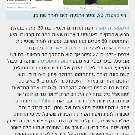
רוי באטלר, 23, נפטר ארבעה ימים לאחר שחוסן.
אלקסאידה גואדז
, רצת מרתון מוולנסיה בת 30, מתה במהלך
מרוץ שהתקיים באוגוסט בעיר נגואנאוה במדינת קרבובו. היא
התמוטטה 50 מטרים מקו הסיום, ונפטרה לאחר שניסיונות
להחיות אותה לא צלחו.
פראנק ברייאר
, כדורגלן עבר
צרפתי-בלגי בן 37 נפטר אף הוא מהתקף לב פתאומי בחודש
אוגוסט. וביפן נפטר באוגוסט
יוסוקה קינושיטה
, שחקן בייסבול
מקצועי. הוא מת לאחר מאבק של חודש ימים בבית החולים,
לשם פונה לאחר שהתמוטט במהלך אימון ב-6 ביולי. הוא
הונשם והורדם במהלך האשפוז, עד למותו ב-5 באוגוסט.
התקשורת היפנית דיווחה בהרחבה על מותו. אתר החדשות
'ספוניצ'י' כלל בתחילה את הכותרת: "חוסן נגד קורונה" אך
שינתה במהירות את הדיווח. עם זאת,
Yahoo יפן
דיווחה כי
ייתכן שהתמוטטות פתאומית של שחקן הבייסבול הייתה
קשורה למנת חיסון הקורונה השנייה שקיבל. על פי הדיווח,
אוצ'ירו אושימה, הבעלים של קבוצת דרקוני צ'וניצ'י שבה שיחק
קינושיטה, אמר בראיון שנערך עמו: "שמעתי שהוא חלה לאחר
החיסון. הוא מאושפז ונאבק על חייו. אני לא יודע מה הקשר