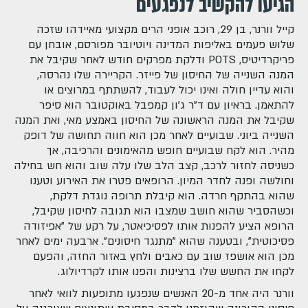
הגיעו להקשיב לנפגעים
קייל וורנר, בן 29, רוכב אופני הרים מקצועי מאיידהו שזכה
שלוש פעמים באליפות המדינה ויוטיובר מפורסם, אובחן עם
פריקרדיטיס, POTS ודלקת מפרקים חודש לאחר שקיבל את
המנה השנייה של החיסון של פייזר. הקריירה שלו נהרסה,
והוא עדיין חולה ואינו יכול לעבוד, להשתתף במרוצים או
להתאמן. בראיון עם ד"ר ג'ון קמפבל באוקטובר הוא סיפר
שקיבל את המנה הראשונה של החיסון באמצע מאי, ואת המנה
השנייה ביוני. שבועיים לאחר מכן הוא חווה תחושה של דופק
מהיר. הוא לקח שבועיים חופש מהאימונים והרכיבה, אך
כשניסה לחזור לרכב, קצב הלב שלו עלה שוב והוא חש בחילה
וחולשה ופנה לחדר המיון. הרופאים פטרו את האירוע וטענו
שהוא בהתקף חרדה. הוא קיבלת תרופה נוגדת דלקת,
וכשהסביר שהוא חושב שמצבו הוא תגובה לחיסון שקיבל,
הרופא הציע להפנות אותו לפסיכיאטר, על רקע של "אפיזודה
פסיכוטית", ובטענה שהוא "מתנגד חיסונים". ארבעה ימים לאחר
מכן הוא אושפז שוב עם כאבים ולחץ באזור החזה, והפעם
לקחו את החשש שלו ברצינות והפנו אותו לקרדיולוג.
וורנר היה אחד מ-20 האנשים שנפגעו מתופעות לוואי לאחר