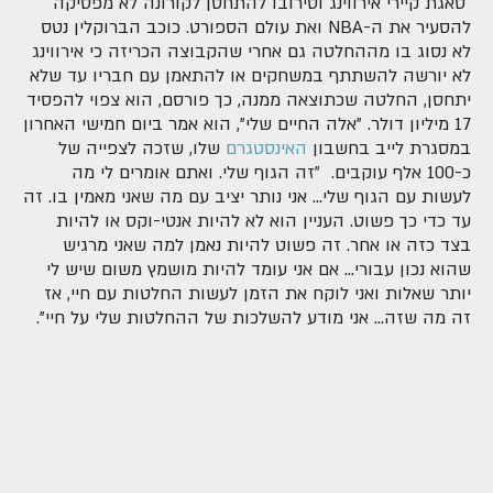
סאגת קיירי אירווינג וסירובו להתחסן לקורונה לא מפסיקה
להסעיר את ה-NBA ואת עולם הספורט. כוכב הברוקלין נטס
לא נסוג בו מההחלטה גם אחרי שהקבוצה הכריזה כי אירווינג
לא יורשה להשתתף במשחקים או להתאמן עם חבריו עד שלא
יתחסן, החלטה שכתוצאה ממנה, כך פורסם, הוא צפוי להפסיד
17 מיליון דולר. "אלה החיים שלי", הוא אמר ביום חמישי האחרון
במסגרת לייב בחשבון
האינסטגרם
שלו, שזכה לצפייה של
כ-100 אלף עוקבים. "זה הגוף שלי. ואתם אומרים לי מה
לעשות עם הגוף שלי... אני נותר יציב עם מה שאני מאמין בו. זה
עד כדי כך פשוט. העניין הוא לא להיות אנטי-וקס או להיות
בצד כזה או אחר. זה פשוט להיות נאמן למה שאני מרגיש
שהוא נכון עבורי... אם אני עומד להיות מושמץ משום שיש לי
יותר שאלות ואני לוקח את הזמן לעשות החלטות עם חיי, אז
זה מה שזה... אני מודע להשלכות של ההחלטות שלי על חיי".