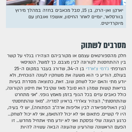
יארקן ואן-הרק, בן 15, סבל מכאבים בחזה במהלך מירוץ
בוורסלאר, יומיים לאחר החיסון, אושפז ואובחן עם
מיוקרדיטיס.
מסרבים לשתוק
חלק מהספורטאים עצמם או מקורביהם הצהירו בגלוי על קשר
בין ההתחסנות לקורונה לבין מצבם. כך למשל, הטניסאי
הצרפתי
ג'רמי צ'ארדי
בן ה-34, שדורג בעבר במקום ה-25
בעולם, הודיע כי הוא משעה את משחקיו לעונה הנוכחית, ולא
יודע מתי והאם יוכל לשחק שוב. זאת, כתוצאה מסדרת בעיות
בריאות קשות שמהן הוא סובל מאז שקיבל את חיסון הקורונה,
כולל כאבים עזים בכל הגוף בזמן מאמץ גופני. "אני מתחרט
שהתחסנתי", הצהיר צא'רדי בראיון למדיה. "מאז שהתחסנתי
(בין האולימפיאדה לבין אליפות ארה"ב הפתוחה), יש לי בעיה,
היו לי קשיים. פתאום אני לא יכול להתאמן, אני לא יכול לשחק...
כרגע העונה שלי נפסקת ואני לא יודע מתי אתחיל מחדש... זו
הפעם הראשונה שהרעיון שהעונה הבאה עשויה להיות