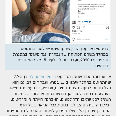
כריסטאן אריקסן הדני, שחקן אינטר-מילאנו, התמוטט
במהלך משחק הפתיחה של נבחרתו נגד פינלנד במסגרת
טורניר יורו 2020, ועבר דום לב לעיני 15 אלף האוהדים
ביציעים.
אירוע דומה עבר שחקן הקריקט
דייוויד ווייקפילד
בן ה-27,
שהתמוטט במהלך אימון ב-11 במרץ ועבר דום לב. גם הוא
ניצל תודות לפעולת צוות החירום, שביצע בו פעולות החייאה
באמצעות דפיברילטור, אך נדרשו דקות ארוכות ושש מכות
חשמל לפני שליבו חזר לפעום. האבחנה הייתה מיוקרדיטיס,
ובליבו הושתל קוצב לב. בנוסף, ככל הנראה בשל הזמן
הממושך שבהן הלב שלו הפסיק לפעום, הוא סבל גם מנפיחות