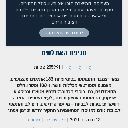
מעמיקה, המייצרת תוכן איכותי, שכולל תחקירים,
סקירות ומאמרי עומק, ופועלת מתוך תחושת שליחות
וללא אינטרסים מסחריים או פוליטיים, בתמיכת
הציבור הרחב.
לתמיכה או הוראת קבע
מגיפת האתלטים
| 255991 צפיות
מאז דצמבר התמוטטו בפתאומיות 183 אתלטים מקצוענים,
מאמנים וספורטאי מכללות ונוער, ו-108 נפטרו. חלק
מהאתלטים, כמו כוכבי הכדורגל סרחיו אגוארו וכריסטיאן
אריקסן, התמוטטו באמצע משחק, לעיני הצופים. הסיבה
העיקרית: בעיות לבביות - מיו/פריקרדיטיס, דום לב והתקפי
לב. מה גורם למגיפה הפתאומית? תחקיר "חדשות זמן אמת"
13 נובמבר 2021
|
יפה שיר-רז
|
ספורט