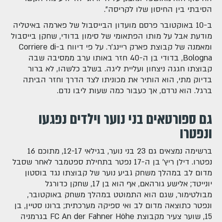
הסיבתי בין החיסון שלו לקריסה".
ב-10 באוקטובר פרסם מועדון הבייסבול של פארמה באיטליה
מודעת אבל על מותו הפתאומי של סימון בדודי, שחקן בייסבול
ומאמנה של קבוצת פארק ריינג'ר. על פי דיווח ב-Corriere di
Bologna, בדודי בן ה-40 חזר באותו ערב ממסיבה שבה
קבוצתו חגגה ניצחון ועליית ליגה. בשלב כלשהו, לא ברור
בדיוק מתי, הוא הותיר את מכוניתו לצד הדרך וחזר הביתה
ברגל. הוא נרדם, אך כעבור כמה שעות ליבו נדם.
גם ספורטאים בני נוער וילדים נפגעו
ונפטרו
ברשימה נמצאים גם 23 בני נוער, בגילאי 12-17, מתוכם 16
נפטרו. דילן ריץ' בן ה-17 נפטר בתחילת ספטמבר לאחר שסבל
מדום לב במהלך משחק גביע נוער של קבוצתו נגד בוסטון
יונייטד; אלישע גורהאם, אף הוא בן 17, שחקן כדורגל
מבולטימור, שגם הוא התמוטט במהלך משחק באוקטובר,
ונפטר כתוצאה מדום לב ואי ספיקה מערכתית; ברונו סטיין, בן
15, שוער צעיר מקבוצת FC An der Fahner Höhe בגרמניה