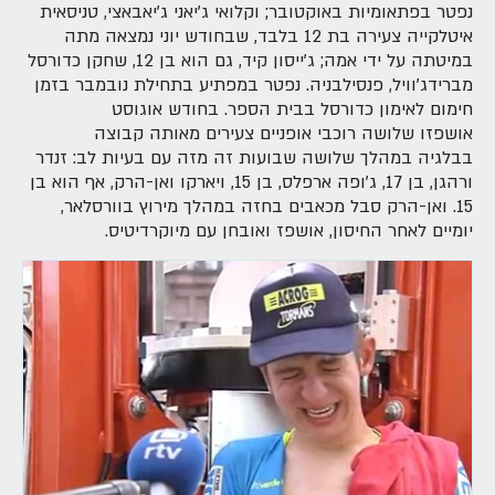
נפטר בפתאומיות באוקטובר; וקלואי ג'יאני ג'יאבאצי, טניסאית
איטלקייה צעירה בת 12 בלבד, שבחודש יוני נמצאה מתה
במיטתה על ידי אמה; ג'ייסון קיד, גם הוא בן 12, שחקן כדורסל
מברידג'וויל, פנסילבניה. נפטר במפתיע בתחילת נובמבר בזמן
חימום לאימון כדורסל בבית הספר. בחודש אוגוסט
אושפזו שלושה רוכבי אופניים צעירים מאותה קבוצה
בבלגיה במהלך שלושה שבועות זה מזה עם בעיות לב: זנדר
ורהגן, בן 17, ג'ופה ארפלס, בן 15, ויארקו ואן-הרק, אף הוא בן
15. ואן-הרק סבל מכאבים בחזה במהלך מירוץ בוורסלאר,
יומיים לאחר החיסון, אושפז ואובחן עם מיוקרדיטיס.