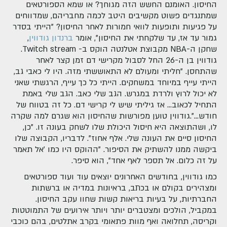
החיסון. האומנם החשש הזה מגוחך? או שמא הספורטאים
שמתנגדים פשוט מקשיבים היטב לכמה מחבריהם, שמדווחים
על פגיעות ותופעות לוואי חמורות לאחר החיסון? "הייתי בסדר
גמור עד אז, עד שלקחתי את החיסון", אומר
ברנדון גודווין
,
שחקן ה-NBA מקבוצת אטלנטה הוקס ב- Twitch stream.
גודווין בן ה-26 החל לסבול מקרישי דם זמן קצר לאחר
שהתחסן. "חליתי ומעולם לא התאוששתי מזה. היו לי כאבי גב,
הייתי עייף במיוחד במשחקים. הייתי כל כך עייף, הרגשתי שאני
לא יכול לרוץ ולרדת במגרש. הגב שלי כאב. הגב שלי באמת
התחיל לכאוב... אז גיליתי שיש לי קרישי דם. כל זה בטווח של
חודש...".גודווין טוען מפורשות שהחיסון הוא שגרם למה שקרה
לו, ושהתוצאה היא חיסול היכולת שלו לשחק בעונה זו. "כן,
החיסון סיים את העונה שלי. אלף אחוז". לדבריו, הקבוצה שלו
ביקשה ממנו להשתיק את הסיפור. "ההוקס היו כמו 'אל תאמר
על זה כלום. אל תספר לאף אחד", הוא סיפר.
כמו גודווין, בחודשים האחרונים יוצאים עוד ועוד ספורטאים
ומצהירים בקולם או בכתב, בראיונות במדיה או ברשתות
החברתיות, על בעיות בריאות קשות שחוו עקב החיסון.
במקביל, הולכים ומצטברים יותר ויותר אירועים של התמוטטות
וקריסה, תחלואה ואף מוות פתאומי בקרב אתלטים, בהם כוכבי