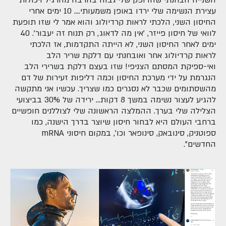
עצירת הנשימה שלי ירדו באופן משמעותי.... 10 ימים אחרי
החיסון השני, הלכתי לראות קרדיולוג והוא אמר לי שזו תופעת
לוואי של חיסון פייזר, 'אין מה לדאוג, רק תנוח זה יעבור'. 40
ימים לאחר החיסון השני, לא הייתה התקדמות, אז הלכתי
לראות קרדיולוג אחר ואובחנתי עם דלקת שריר הלב
ואי-ספיקת המסתם הצניפי! שזו בעצם דלקת בשרירי הלב
הנגרמת על ידי מערכת החיסון וכמה דליפות זעירות של דם
מהשסתומים שכבר לא נסגרים כמו שצריך. עכשיו אני מתקשה
להגיע לעצור נשימה במשך 8 דקות... ירידה של 30% בביצועי
הצלילה שלי בערך. ההמלצה הראשונה שלי לצוללנים חופשיים
ברחבי העולם היא לבחור חיסון שיוצר בדרך הישנה, כמו
ספוטניק, סינובאק, סינופאר וכו', במקום חיסוני mRNA
החדשים".