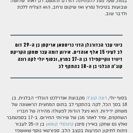
במוח, שעל מנת להפחיתה הורדם והונשם. רק לאחר שלושה
שבועות בטיפול נמרץ ואז שיקום נרחב, הוא הצליח ללכת
ולדבר שוב.
ביוני עבר הכדורגלן הדני כריסטאן אריקסן בן ה-29 דום
לב לעיני 15 אלף אוהדים. אירוע דומה עבר שחקן הקריקט
דיוויד ווקייקפילד בן ה-27 במרץ, ובסוף יולי לקה רונה
קוג'ה הבלגי בן ה-18 בהתקף לב
בסוף יולי,
רונה קוג'ה
מקבוצת אנדרלכט הוגלדי הבלגית, בן
18 בסך הכל, לקה בהתקף לב בתום המחצית הראשונה של
משחק ידידות. הוא ניצל הודות לפעולה מהירה של חבריו
השחקנים, ומיד לאחר מכן של שירותי החירום. ב-17 בספטמבר
נאלץ גם שחקן באיירן מינכן
קינגסלי קומאן
בן ה-25 לעבור
ניתוח לתיקון הפרעות בקצב הלב. ספורטאי נוסף שאושפז