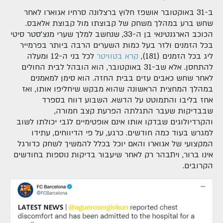
ב-31 באוקטובר אושפז חלוץ ברצלונה סרחיו אגוארו לאחר
שחש ברע במהלך משחק של קבוצתו מול קבוצת אלאבס.
הכוכב הארגנטינאי בן ה-33, שנחשב למלך שערי מנצ'סטר סיטי
בכל הזמנים ולזר בעל כמות השערים הרבה ביותר בפרמייר
ליג בכל הזמנים (181),
קרא בטוויטר
לכל בני ה-12 ומעלה
להתחסן. אלא שב-31 באוקטובר, הוא הובהל לבית החולים
לאחר שחש כאבים עזים בבית החזה. הוא סימן למאמנים
במהלך המחצית הראשונה שהוא מבקש שיחליפו אותו, ואז
אחז בליבו והתמוטט על הדשא. השבוע דווח בספרד
שבבדיקות שעבר התגלתה הפרעת קצב חמורה,
והקרדיולוגים שבדקו אותו אינם אופטימיים לגבי יכולתו לשוב
למגרש בעוד כמה חודשים. כרגע, על פי הדיווחים, עתידו
המקצועי של אגוארו והאם יוכל בכלל להמשיך לשחק כדורגל
אינו ברור, ויתבהר רק לאחר שיעבור בדיקות נוספות בחודשים
הקרובים.