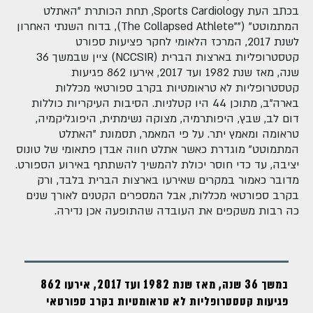
בכתב העת Sports Cardiology, תחת הכותרת "האתלט
המתמוטט" (""The Collapsed Athlete), בדוח השנתי האחרון
לשנת 2017, המרכז הלאומי לחקר פציעות ספורט
קטסטרופליות בארצות הברית (NCCSIR) ציין שבמשך 36
שנה, מאז שנת 1982 ועד 2017, אירעו 862 פגיעות
קטסטרופליות לא טראומטיות בקרב ספורטאי מכללות
בארה"ב, מתוכן 44 היו קטלניות. הסיבות העיקריות כוללות
דום לב, שבץ, היפותרמיה, מצוקה נשימתית, היפוגליקמיה,
טראומה ומאמץ יתר. על פי המאמר, תסמונת "האתלט
המתמוטט" מוגדרת כאשר אתלט חווה אבדן פתאומי של טונוס
יציבה, עד כדי חוסר יכולת להמשיך להשתתף באירוע הספורט.
מדובר כאמור במקרים שאירעו בארצות הברית בלבד, ורק
בקרב ספורטאי מכללות, אבל המספרים הקטנים לאורך שנים
כה רבות משקפים את העובדה שהתופעה אכן נדירה.
במשך 36 שנה, מאז שנת 1982 ועד 2017, אירעו 862
פגיעות קטסטרופליות לא טראומטיות בקרב ספורטאי