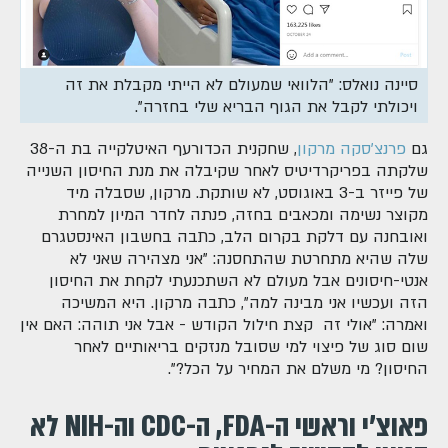
סיינה נואלס: "הלוואי שמעולם לא הייתי מקבלת את זה
ויכולתי לקבל את הגוף הבריא שלי בחזרה".
גם
פרנצ'סקה מרקון
, שחקנית הכדורעף האיטלקייה בת ה-38
שלקתה בפריקרדיטיס לאחר שקיבלה את מנת החיסון השנייה
של פייזר ב-3 באוגוסט, לא שותקת. מרקון, שסבלה מיד
מקוצר נשימה ומכאבים בחזה, פנתה לחדר המיון למחרת
ואובחנה עם דלקת בקרום הלב, כתבה בחשבון האינסטגרם
שלה שהיא מתחרטת שהתחסנה: "אני מצהירה שאני לא
אנטי-חיסונים אבל מעולם לא השתכנעתי לקחת את החיסון
הזה ועכשיו אני מבינה למה", כתבה מרקון. היא המשיכה
ואמרה: "אולי זה קצת חילול הקודש - אבל אני תוהה: האם אין
שום סוג של פיצוי למי שסובל מנזקים בריאותיים לאחר
החיסון? מי משלם את המחיר על הכל?".
פאוצ'י וראשי ה-FDA, ה-CDC וה-NIH לא