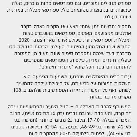
ספורט מובילים ומוכרים, וגם ספורטאים פחות מוכרים, כאלה
שמשחקים בקבוצות מקומיות, כולל ספורטאי מכללות במדינות
שונות בעולם.
תחקיר "חדשות זמן אמת" מצא 183 מקרים כאלה בקרב
אתלטים מקצוענים, מאמנים, ספורטאים באוניברסיטאות
ומכללות וספורטאי נוער, שכולם אירעו מאז דצמבר 2020,
החודש שבו החל מסע החיסונים העולמי. הכמות הגדולה הזו
מדברת בעד עצמה ומספרת סיפור שונה מאוד מן המנטרה
שעליה חוזרים המדיה, שלפיה, הספורטאים שמסרבים
להתחסן הם בסך הכל קומץ "מתנגדי חיסונים".
עבור רבים מהאתלטים שנפגעו, משמעות הפגיעה היא
השלכות חמורות על בריאותם, על היכולת שלהם להמשיך
לשחק, ואף על המשך הקריירה הספורטיבית שלהם. ב-108
מקרים מדובר במוות.
המשותף למרבית האתלטים – הגיל הצעיר והפתאומיות שבה
זה קרה, והעובדה שרובם גברים (רק 15 מתוכם נשים). הרוב
המכריע בגילאי 17-40, מלבד 21 מבוגרים יותר (חמישה בני
42-45, שישה בני 46-49, שבעה בני 51-54, ושלושה נוספים
בני 60-64), ולפחות בלמעלה מ-80 מהמקרים דווח