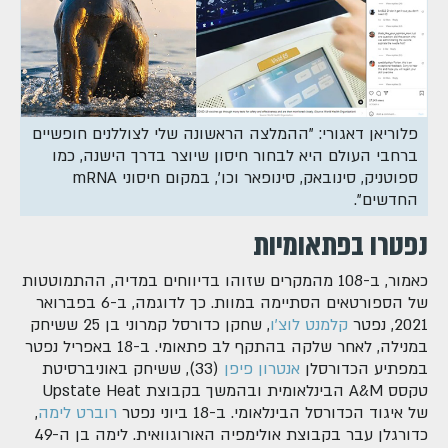
פלוריאן דאגורי: "ההמלצה הראשונה שלי לצוללנים חופשיים
ברחבי העולם היא לבחור חיסון שיוצר בדרך הישנה, כמו
ספוטניק, סינובאק, סינופאר וכו', במקום חיסוני mRNA
החדשים".
נפטרו בפתאומיות
כאמור, ב-108 מהמקרים שזוהו בדיווחים במדיה, ההתמוטטות
של הספורטאים הסתיימה במוות. כך לדוגמה, ב-6 בפברואר
2021, נפטר
קלמנט לוצ'ו
, שחקן כדורסל קמרוני בן 25 ששיחק
במנילה, לאחר שלקה בהתקף לב פתאומי. ב-18 באפריל נפטר
במפתיע הכדורסלן
אנטרון פיפן
(33), ששיחק באוניברסיטת
טקסס A&M הבינלאומית ובהמשך בקבוצת Upstate Heat
של איגוד הכדורסל הבינלאומי. ב-18 ביוני נפטר
רוברט לימה
,
כדורגלן עבר בקבוצת אולימפיה האורוגוואית. לימה בן ה-49