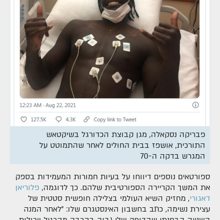
פבריקה נסקאלה, מגן קבוצת הכדורגל בשיקטאש
התורכית, אושפז בבית החולים לאחר שהתמוטט על
המגרש בדקה ה-70
ספורטאים נוספים דיווחו על בעיות חמורות המעמידות בספק
את המשך הקריירה הספורטיבית שלהם. כך לדוגמה,
פלוריאן
דאגורי
, מחזיק השיא העולמי בצלילה חופשית סטטית של
עצירת נשימה, כתב בחשבון האינסטגרם שלו: "לאחר המנה
השנייה הבחנתי שהדופק שלי גבוה בהרבה מהרגיל ויכולות